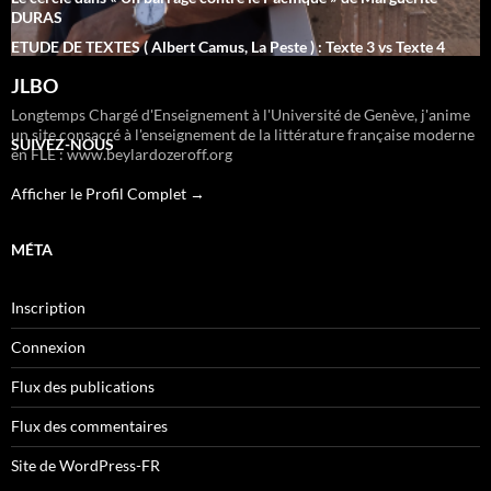
DURAS
ETUDE DE TEXTES ( Albert Camus, La Peste ) : Texte 3 vs Texte 4
JLBO
Longtemps Chargé d'Enseignement à l'Université de Genève, j'anime
un site consacré à l'enseignement de la littérature française moderne
SUIVEZ-NOUS
en FLE : www.beylardozeroff.org
Afficher le Profil Complet →
MÉTA
Inscription
Connexion
Flux des publications
Flux des commentaires
Site de WordPress-FR