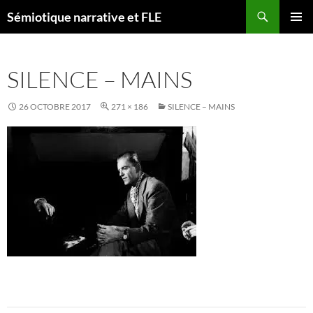
Aller
Recherche
Sémiotique narrative et FLE
au
MENU
contenu
PRINCI
SILENCE – MAINS
26 OCTOBRE 2017
271 × 186
SILENCE – MAINS