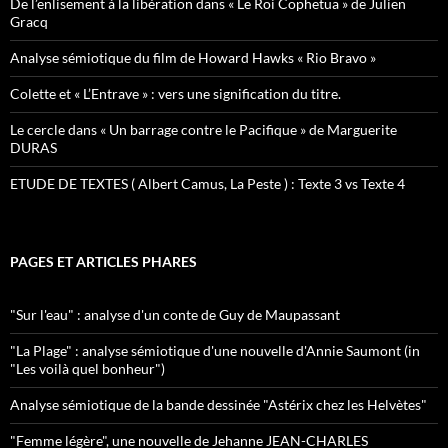
De l’enlisement à la libération dans « Le Roi Cophetua » de Julien
Gracq
Analyse sémiotique du film de Howard Hawks « Rio Bravo »
Colette et « L’Entrave » : vers une signification du titre.
Le cercle dans « Un barrage contre le Pacifique » de Marguerite
DURAS
ETUDE DE TEXTES ( Albert Camus, La Peste ) : Texte 3 vs Texte 4
PAGES ET ARTICLES PHARES
"Sur l'eau" : analyse d'un conte de Guy de Maupassant
"La Plage" : analyse sémiotique d'une nouvelle d'Annie Saumont (in
"Les voilà quel bonheur")
Analyse sémiotique de la bande dessinée "Astérix chez les Helvètes"
"Femme légère", une nouvelle de Jehanne JEAN-CHARLES