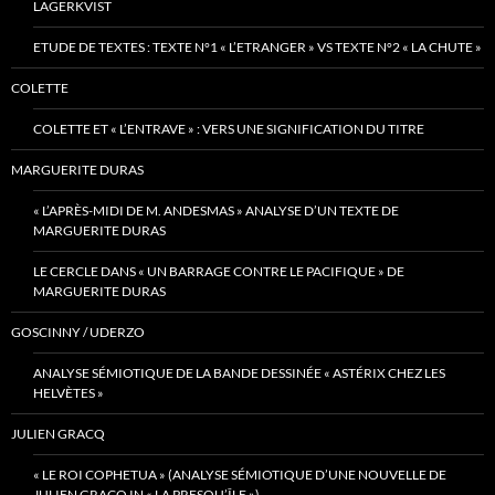
LAGERKVIST
ETUDE DE TEXTES : TEXTE N°1 « L’ETRANGER » VS TEXTE N°2 « LA CHUTE »
COLETTE
COLETTE ET « L’ENTRAVE » : VERS UNE SIGNIFICATION DU TITRE
MARGUERITE DURAS
« L’APRÈS-MIDI DE M. ANDESMAS » ANALYSE D’UN TEXTE DE
MARGUERITE DURAS
LE CERCLE DANS « UN BARRAGE CONTRE LE PACIFIQUE » DE
MARGUERITE DURAS
GOSCINNY / UDERZO
ANALYSE SÉMIOTIQUE DE LA BANDE DESSINÉE « ASTÉRIX CHEZ LES
HELVÈTES »
JULIEN GRACQ
« LE ROI COPHETUA » (ANALYSE SÉMIOTIQUE D’UNE NOUVELLE DE
JULIEN GRACQ IN « LA PRESQU’ÎLE »)