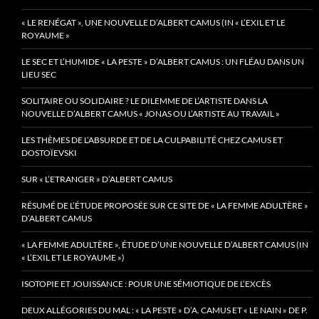
« LE RENÉGAT », UNE NOUVELLE D’ALBERT CAMUS (IN « L’EXIL ET LE
ROYAUME »
LE SEC ET L’HUMIDE « LA PESTE » D’ALBERT CAMUS : UN FLÉAU DANS UN
LIEU SEC
SOLITAIRE OU SOLIDAIRE ? LE DILEMME DE L’ARTISTE DANS LA
NOUVELLE D’ALBERT CAMUS « JONAS OU L’ARTISTE AU TRAVAIL »
LES THÈMES DE L’ABSURDE ET DE LA CULPABILITÉ CHEZ CAMUS ET
DOSTOÏEVSKI
SUR « L’ETRANGER » D’ALBERT CAMUS
RÉSUMÉ DE L’ÉTUDE PROPOSÉE SUR CE SITE DE « LA FEMME ADULTÈRE »
D’ALBERT CAMUS
« LA FEMME ADULTÈRE », ÉTUDE D’UNE NOUVELLE D’ALBERT CAMUS (IN
« L’EXIL ET LE ROYAUME »)
ISOTOPIE ET JOUISSANCE : POUR UNE SÉMIOTIQUE DE L’EXCÈS
DEUX ALLÉGORIES DU MAL : « LA PESTE » D’A. CAMUS ET « LE NAIN » DE P.