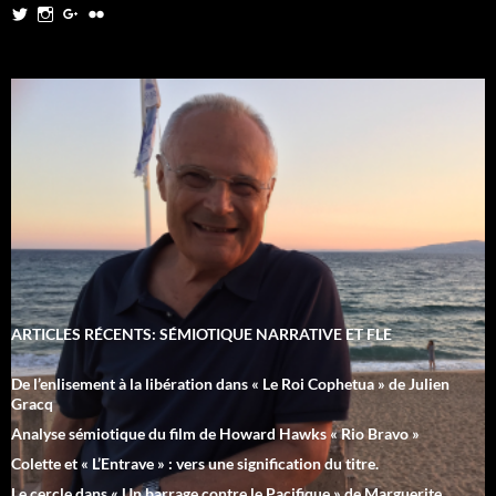
Twitter
Instagram
Google+
Flickr
ARTICLES RÉCENTS: SÉMIOTIQUE NARRATIVE ET FLE
De l’enlisement à la libération dans « Le Roi Cophetua » de Julien
Gracq
Analyse sémiotique du film de Howard Hawks « Rio Bravo »
Colette et « L’Entrave » : vers une signification du titre.
Le cercle dans « Un barrage contre le Pacifique » de Marguerite