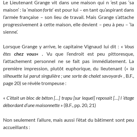
Le Lieutenant Grange vit dans une maison qui n ‘est pas ‘sa
maison’ : la ‘
maison forte
‘ est pour lui – en tant qu’aspirant dans
l’armée française – son lieu de travail. Mais Grange s’attache
progressivement à cette maison, elle devient – peu à peu – ‘la
sienne’.
Lorsque Grange y arrive, le capitaine Vignaud lui dit : «
Vous
êtes
chez vous
« .
Vu que l’endroit est peu pittoresque,
l’attachement personnel ne se fait pas immédiatement. La
première impression, plutôt euphorique, du lieutenant («
la
silhouette lui parut singulière ; une sorte de chalet savoyard
« , B.F.,
page 20) se révèle trompeuse :
«
C’était un bloc de béton […] trapu [sur lequel] reposait […] l ‘étage
débordant d’une maisonnette
» (B.F., pp. 20, 21)
Non seulement l’allure, mais aussi l’état du bâtiment sont peu
accueillants :