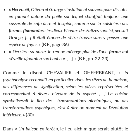
«
Hervouët, Olivon et Grange s’installaient souvent pour discuter
en fumant autour du poêle sur lequel chauffait toujours une
casserole de café âcre et insipide, comme sur la cuisinière des
fermes flamandes :
les dieux Pénates des Falizes sont ici, pensait
Grange, […] il était étonné de s’être trouvé sans y penser une
espèce de foyer.
» (B.F., page 36)
«
Derrière sa porte, le remue-ménage placide d’une
ferme
qui
s’éveille ajoutait à son bonheur
[…]. » (B.F., pp. 22-23)
Comme le disent CHEVALIER et GHEERBRANT, «
la
psychanalyse reconnaît en particulier, dans les rêves de la maison,
des différences de signification, selon les pièces représentées, et
correspondant à divers niveaux de la psyché. […] La cuisine
symboliserait le lieu des transmutations alchimiques, ou des
transformations psychiques, c’est-à-dire un moment de l’évolution
intérieure.
» (30)
Dans «
Un balcon en forêt »,
le lieu alchimique serait plutôt le