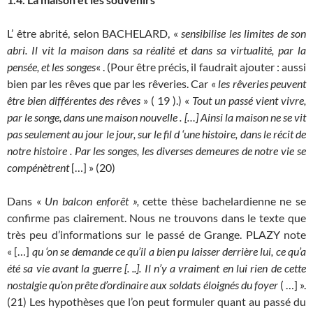
L’ être abrité, selon BACHELARD, «
sensibilise les limites de son
abri. Il vit la maison dans sa réalité et dans sa virtualité, par la
pensée, et les songes
« . (Pour être précis, il faudrait ajouter : aussi
bien par les rêves que par les rêveries. Car «
les rêveries peuvent
être bien différentes des rêves
» ( 19 ).) «
Tout un passé vient vivre,
par le songe, dans une maison nouvelle . […] Ainsi la maison ne se vit
pas seulement au jour le jour, sur le fil d ‘une histoire, dans le récit de
notre histoire . Par les songes, les diverses demeures de notre vie se
compénètrent
[…] » (20)
Dans «
Un balcon enforêt »,
cette thèse bachelardienne ne se
confirme pas clairement. Nous ne trouvons dans le texte que
très peu d’informations sur le passé de Grange. PLAZY note
« […]
qu ‘on se demande ce qu’il a bien pu laisser derrière lui, ce qu’a
été sa vie avant la guerre [. ..]. Il n’y a vraiment en lui rien de cette
nostalgie qu’on prête d’ordinaire aux soldats éloignés du foyer
( …] ».
(21) Les hypothèses que l’on peut formuler quant au passé du