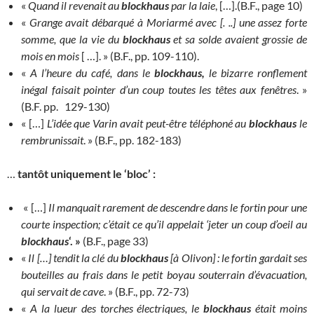
«
Quand il revenait au
blockhaus
par la laie
, […].(B.F., page 10)
«
Grange avait débarqué à Moriarmé avec [. ..] une assez forte
somme, que la vie du
blockhaus
et sa solde avaient grossie de
mois en mois
[ …]. » (B.F., pp. 109-110).
«
A l’heure du café, dans le
blockhaus,
le bizarre ronflement
inégal faisait pointer d’un coup toutes les têtes aux fenêtres
. »
(B.F. pp. 129-130)
« […]
L’idée que Varin avait peut-être téléphoné au
blockhaus
le
rembrunissait
. » (B.F., pp. 182-183)
…
tantôt uniquement le ‘bloc’ :
« […]
Il manquait rarement de descendre dans le fortin pour une
courte inspection; c’était ce qu’il appelait ‘jeter un coup d’oeil au
blockhaus
‘. »
(B.F., page 33)
«
Il […] tendit la clé du
blockhaus
[à Olivon] : le fortin gardait ses
bouteilles au frais dans le petit boyau souterrain d’évacuation,
qui servait de cave
. » (B.F., pp. 72-73)
«
A la lueur des torches électriques, le
blockhaus
était moins