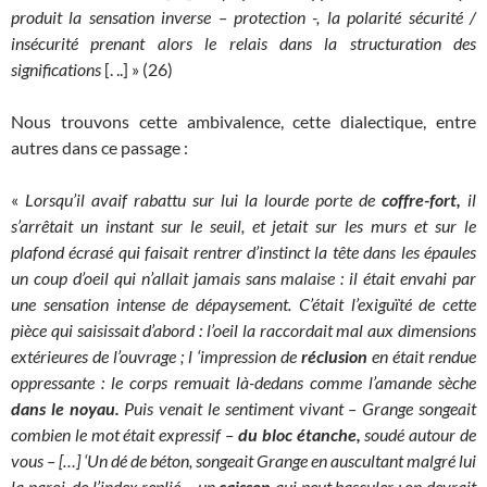
produit la sensation inverse – protection -, la polarité sécurité /
insécurité prenant alors le relais dans la structuration des
significations
[. ..] » (26)
Nous trouvons cette ambivalence, cette dialectique, entre
autres dans ce passage :
«
Lorsqu’il avaif rabattu sur lui la lourde porte de
coffre-fort,
il
s’arrêtait un instant sur le seuil, et jetait sur les murs et sur le
plafond écrasé qui faisait rentrer d’instinct la tête dans les épaules
un coup d’oeil qui n’allait jamais sans malaise : il était envahi par
une sensation intense de dépaysement. C’était l’exiguïté de cette
pièce qui saisissait d’abord : l’oeil la raccordait mal aux dimensions
extérieures de l’ouvrage ; l ‘impression de
réclusion
en était rendue
oppressante : le corps remuait là-dedans comme l’amande sèche
dans le noyau
.
Puis venait le sentiment vivant – Grange songeait
combien le mot était expressif –
du bloc étanche
,
soudé autour de
vous – […] ‘Un dé de béton, songeait Grange en auscultant malgré lui
la paroi, de l’index replié – un
caisson
qui peut basculer : on devrait