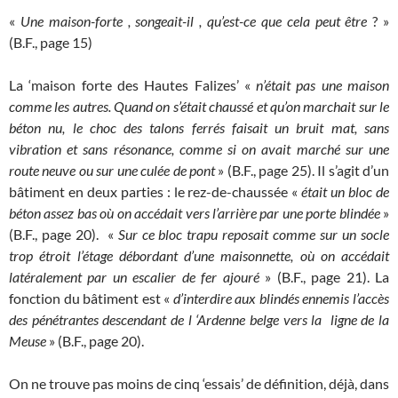
«
Une maison-forte , songeait-il , qu’est-ce que cela peut être
? »
(B.F., page 15)
La ‘maison forte des Hautes Falizes’ «
n’était pas une maison
comme les autres. Quand on s’était chaussé et qu’on marchait sur le
béton nu, le choc des talons ferrés faisait un bruit mat, sans
vibration et sans résonance, comme si on avait marché sur une
route neuve ou sur une culée de pont
» (B.F., page 25). Il s’agit d’un
bâtiment en deux parties : le rez-de-chaussée «
était un bloc de
béton assez bas où on accédait vers l’arrière par une porte blindée
»
(B.F., page 20). «
Sur ce bloc trapu reposait comme sur un socle
trop étroit l’étage débordant d’une maisonnette, où on accédait
latéralement par un escalier de fer ajouré
» (B.F., page 21). La
fonction du bâtiment est «
d’interdire aux blindés ennemis l’accès
des pénétrantes descendant de l ‘Ardenne belge vers la ligne de la
Meuse
» (B.F., page 20).
On ne trouve pas moins de cinq ‘essais’ de définition, déjà, dans