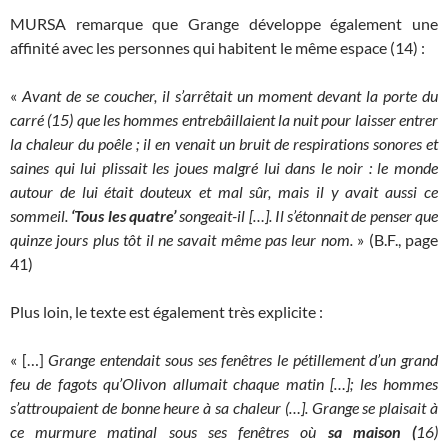
MURSA remarque que Grange développe également une
affinité avec les personnes qui habitent le même espace (14) :
«
Avant de se coucher, il s’arrêtait un moment devant la porte du
carré (15) que les hommes entrebâillaient la nuit pour laisser entrer
la chaleur du poêle ; il en venait un bruit de respirations sonores et
saines qui lui plissait les joues malgré lui dans le noir : le monde
autour de lui était douteux et mal sûr, mais il y avait aussi ce
sommeil.
‘Tous les quatre’
songeait-il […]. Il s’étonnait de penser que
quinze jours plus tôt il ne savait même pas leur nom.
» (B.F., page
41)
Plus loin, le texte est également très explicite :
« […]
Grange entendait sous ses fenêtres le pétillement d’un grand
feu de fagots qu’Olivon allumait chaque matin […]; les hommes
s’attroupaient de bonne heure à sa chaleur (…]. Grange se plaisait à
ce murmure matinal sous ses fenêtres où
sa maison (
16)