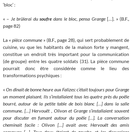
‘bloc’ :
« –
Je brûlerai du
soufre
dans le bloc, pensa Grange
[…]. » (B.F.,
page 82)
La «
pièce commune
» (B.F., page 28), qui sert probablement de
cuisine, vu que les habitants de la maison forte y mangent,
constitue un endroit très important pour la communication
(de groupe) entre les quatre soldats (31). La pièce commune
pourrait donc être considérée comme le lieu des
transformations psychiques :
«
On dînait de bonne heure aux Falizes: c’était toujours pour Grange
un moment plaisant. Ils s’installaient tous les quatre près du poêle
bourré, autour de la petite table de bois blanc […] dans la salle
commune. […] Hervouët , Olivon et Grange s’installaient souvent
pour discuter en fumant autour du poêle […]. La conversation
cheminait facile : Olivon […] avait avec Hervouët des amis
communs […]. Tous deux étaient de gauche, et les discussions