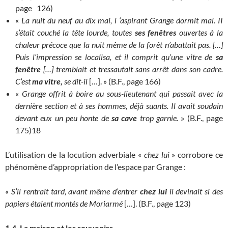
page 126)
«
La nuit du neuf au dix mai, l ‘aspirant Grange dormit mal. II
s’était couché la tête lourde, toutes
ses fenêtres
ouvertes à la
chaleur précoce que la nuit même de la forêt n’abattait pas. […]
Puis l’impression se localisa, et il comprit qu’une vitre de
sa
f
enêt
re
[…] tremblait et tressautait sans arrêt dans son cadre.
C’est
ma vitre,
se dit-il
[…]. » (B.F., page 166)
«
Grange offrit à boire au sous-lieutenant qui passait avec la
dernière section et à ses hommes, déjà suants. Il avait soudain
devant eux un peu honte de
sa cave
trop garnie.
» (B.F., page
175)18
L’utilisation de la locution adverbiale «
chez lui
» corrobore ce
phénomène d’appropriation de l’espace par Grange :
«
S’il rentrait tard, avant même d’entrer
chez lui
il devinait si des
papiers étaient montés de Moriarmé
[…]. (B.F., page 123)
1.4. La maison et les souvenirs