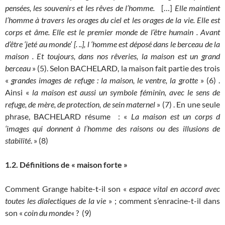
pensées, les souvenirs et les rêves de l’homme.
[…]
Elle maintient
l’homme à travers les orages du ciel et les orages de la vie. Elle est
corps et âme. Elle est le premier monde de l’être humain . Avant
d’être ‘jeté au monde’ [. ..], l ‘homme est déposé dans le berceau de la
maison . Et toujours, dans nos rêveries, la maison est un grand
berceau
» (5). Selon BACHELARD, la maison fait partie des trois
«
grandes images de refuge : la maison, le ventre, la grotte
» (6) .
Ainsi «
la maison est aussi un symbole féminin, avec le sens de
refuge, de mère, de protection, de sein maternel
» (7) . En une seule
phrase, BACHELARD résume : «
La maison est un corps d
‘images qui donnent à l’homme des raisons ou des illusions de
stabilité
. » (8)
1.2. Définition
s
de
« maison
forte »
Comment Grange habite-t-il son «
espace vital en accord avec
toutes les dialectiques de la vie
» ; comment s’enracine-t-il dans
son «
coin du monde
« ? (9)