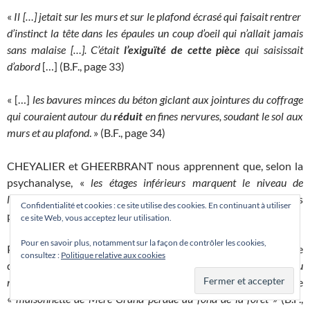
«
Il […] jetait sur les murs et sur le plafond écrasé qui faisait rentrer
d’instinct la tête dans les épaules un coup d’oeil qui n’allait jamais
sans malaise […]. C’était
l’exiguïté de cette pièce
qui saisissait
d’abord
[…] (B.F., page 33)
« […]
les bavures minces du béton giclant aux jointures du coffrage
qui couraient autour du
réduit
en fines nervures, soudant le sol aux
murs et au plafond
. » (B.F., page 34)
CHEYALIER et GHEERBRANT nous apprennent que, selon la
psychanalyse, «
les étages inférieurs marquent le niveau de
l’inconscient et des instincts
« . (32). Voilà un autre indice qui nous
Confidentialité et cookies : ce site utilise des cookies. En continuant à utiliser
permet de considérer le ‘bloc’ comme la cave.
ce site Web, vous acceptez leur utilisation.
Pour en savoir plus, notamment sur la façon de contrôler les cookies,
Pour Grange, la maison forte ne représente pas un poste de
consultez :
Politique relative aux cookies
défense militaire, mais il la voit plutôt comme un «
aérolithe au
milieu de ces fourrés perdus
» (B.F., page 20), comme
«
maisonnette de Mère Grand perdue au fond de la forêt
» (B.F.,