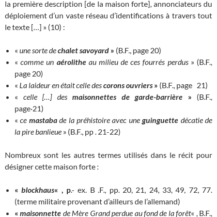
la première description [de la maison forte], annonciateurs du
déploiement d’un vaste réseau d’identifications à travers tout
le texte […] » (10) :
«
une sorte de
chalet savoyard
»
(B.F., page 20)
«
comme un
aérolithe
au milieu de ces fourrés perdus
» (B.F.,
page 20)
«
La laideur en était celle des
corons ouvriers
»
(B.F., page 21)
«
celle […] des
maisonnettes de garde-barrière
»
(B.F.,
page·21)
«
ce
mastaba
de la préhistoire avec une
guinguette
décatie de
la pire banlieue
» (B.F., pp . 21-22)
Nombreux sont les autres termes utilisés dans le récit pour
désigner cette maison forte :
«
blockhaus
« , p
.- ex. B .F., pp. 20, 21, 24, 33, 49, 72, 77.
(terme militaire provenant d’ailleurs de l’allemand)
«
maisonnette
de Mère Grand perdue au fond de la forêt
« , B.F.,