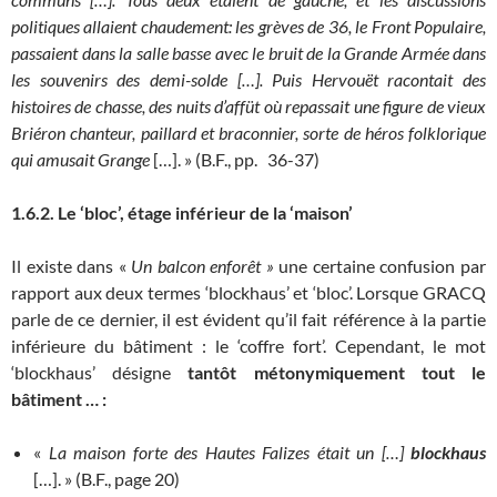
politiques allaient chaudement: les grèves de 36, le Front Populaire,
passaient dans la salle basse avec le bruit de la Grande Armée dans
les souvenirs des demi-solde […]. Puis Hervouët racontait des
histoires de chasse, des nuits d’affüt où repassait une figure de vieux
Briéron chanteur, paillard et braconnier, sorte de héros folklorique
qui amusait Grange
[…]. » (B.F., pp. 36-37)
1.6.2. Le ‘bloc’, étage inférieur de la ‘maison’
Il existe dans «
Un balcon enforêt »
une certaine confusion par
rapport aux deux termes ‘blockhaus’ et ‘bloc’. Lorsque GRACQ
parle de ce dernier, il est évident qu’il fait référence à la partie
inférieure du bâtiment : le ‘coffre fort’. Cependant, le mot
‘blockhaus’ désigne
tantôt métonymiquement tout le
bâtiment … :
«
La maison forte des Hautes Falizes était un […]
blockhaus
[…]. » (B.F., page 20)