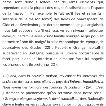
héros sont donc suscitées par de rares éléments qui,
cependant, dans la plupart des cas, se focalisent dans l’espace
de la ‘maison’ . Par exemple, le fait qu’il lise et relise (à l
‘intérieur de la maison forte!) des livres de Shakespeare, de
Gide et de Swedenborg (ce dernier même en langue anglaise!),
nous fait supposer qu ‘il est issu, vu son niveau intellectuel
élevé, d’une famille aisée, d’une famille bourgeoise qui pouvait
permettre à son fils, malgré la crise économique de l’époque, de
poursuivre des études (22) . Peut-être Grange habitait-il
auparavant en Bretagne, puisque la lumière nocturne de la
forêt, perçue depuis l’intérieur de la maison forte, lui rappelle
les phares d’une île bretonne (23 ).
«
Quand, dans la nouvelle maison, reviennent les souvenirs des
anciennes demeures, nous allons au pays de l’Enfance Immobile [. ..].
Nous vivons des fixations, des fixations de bonheur
» (24). C’est
justement ce phénomène qu’on retrouve dans notre récit :
«
Grange prolongea longtemps le demi-sommeil […] dans l’aube déjà
claire à toutes les vitres ; depuis son enfance, il n’avait éprouvé de