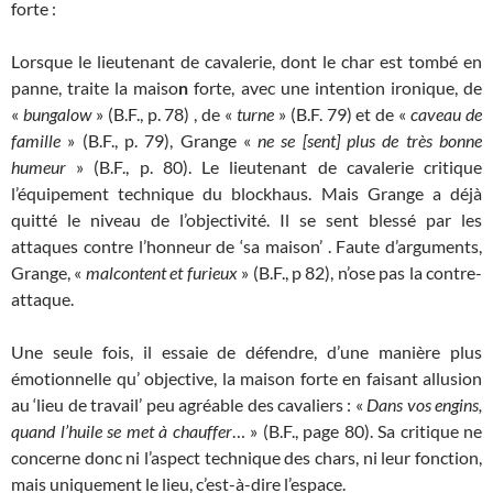
forte :
Lorsque le lieutenant de cavalerie, dont le char est tombé en
panne, traite la maiso
n
forte, avec une intention ironique, de
«
bungalow
» (B.F., p. 78) , de «
turne
» (B.F. 79) et de «
caveau de
famille
» (B.F., p. 79), Grange «
ne se [sent] plus de très bonne
humeur
» (B.F., p. 80). Le lieutenant de cavalerie critique
l’équipement technique du blockhaus. Mais Grange a déjà
quitté le niveau de l’objectivité. Il se sent blessé par les
attaques contre l’honneur de ‘sa maison’ . Faute d’arguments,
Grange, «
malcontent et furieux
» (B.F., p 82), n’ose pas la contre-
attaque.
Une seule fois, il essaie de défendre, d’une manière plus
émotionnelle qu’ objective, la maison forte en faisant allusion
au ‘lieu de travail’ peu agréable des cavaliers : «
Dans vos engins,
quand l’huile se met à chauffer
… » (B.F., page 80). Sa critique ne
concerne donc ni l’aspect technique des chars, ni leur fonction,
mais uniquement le lieu, c’est-à­-dire l’espace.