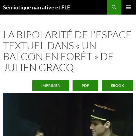
Aller
Recherche
Sémiotique narrative et FLE
au
MENU
contenu
PRINCI
LA BIPOLARITÉ DE L’ESPACE
TEXTUEL DANS « UN
BALCON EN FORÊT » DE
JULIEN GRACQ
IMPRIMER
PDF
EBOOK