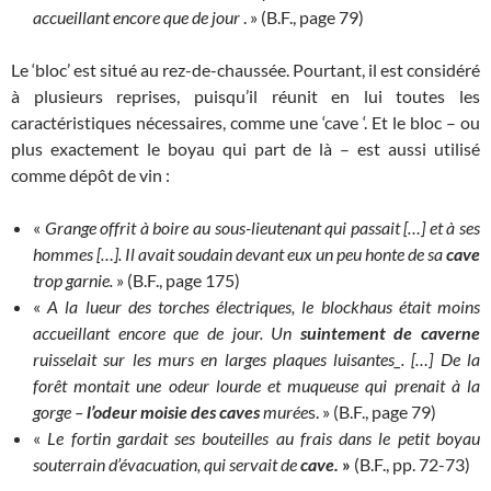
accueillant encore que de jour
. » (B.F., page 79)
Le ‘bloc’ est situé au rez-de-chaussée. Pourtant, il est considéré
à plusieurs reprises, puisqu’il réunit en lui toutes les
caractéristiques nécessaires, comme une ‘cave ‘. Et le bloc – ou
plus exactement le boyau qui part de là – est aussi utilisé
comme dépôt de vin :
«
Grange offrit à boire au sous-lieutenant qui passait […] et à ses
hommes […]. Il avait soudain devant eux un peu honte de sa
cave
trop garnie.
» (B.F., page 175)
«
A la lueur des torches électriques, le blockhaus était moins
accueillant encore que de jour. Un
suintement de caverne
ruisselait sur les murs en larges plaques luisantes_. […] De la
forêt montait une odeur lourde et muqueuse qui prenait à la
gorge –
l’odeur moisie des caves
murée
s. » (B.F., page 79)
«
Le fortin gardait ses bouteilles au frais dans le petit boyau
souterrain d’évacuation, qui servait de
cave.
»
(B.F., pp. 72-73)