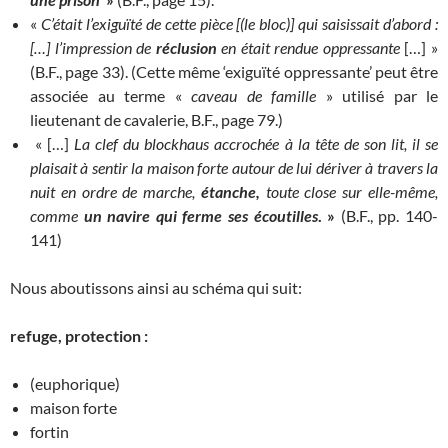
«
C’était l’exiguïté de cette pièce [(le bloc)] qui saisissait d’abord :
[…] l’impression de
réclusion
en était rendue oppressante
[…] »
(B.F., page 33). (Cette même ‘exiguïté oppressante’ peut être
associée au terme «
caveau de famille
» utilisé par le
lieutenant de cavalerie, B.F., page 79.)
« […]
La clef du blockhaus accrochée à la tête de son lit, il se
plaisait à sentir la maison forte autour de lui dériver à travers la
nuit en ordre de marche,
étanche,
toute close sur elle-même,
comme
un navire qui ferme ses écoutilles
. »
(B.F., pp. 140-
141)
Nous aboutissons ainsi au schéma qui suit:
refuge, protection :
(euphorique)
maison forte
fortin