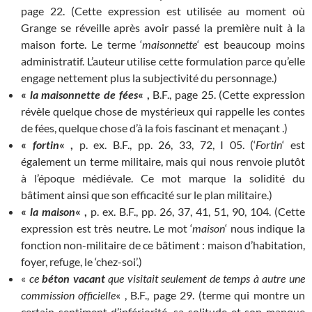
page 22. (Cette expression est utilisée au moment où
Grange se réveille après avoir passé la première nuit à la
maison forte. Le terme ‘
maisonnette
‘ est beaucoup moins
administratif. L’auteur utilise cette formulation parce qu’elle
engage nettement plus la subjectivité du personnage.)
«
la maisonnette de fées
« ,
B.F., page 25. (Cette expression
révèle quelque chose de mystérieux qui rappelle les contes
de fées, quelque chose d’à la fois fascinant et menaçant .)
«
fortin
« ,
p. ex. B.F., pp. 26, 33, 72, I 05. (‘
Fortin
‘ est
également un terme militaire, mais qui nous renvoie plutôt
à l’époque médiévale. Ce mot marque la solidité du
bâtiment ainsi que son efficacité sur le plan militaire.)
«
la maison
« ,
p. ex. B.F., pp. 26, 37, 41, 51, 90, 104. (Cette
expression est très neutre. Le mot ‘
maison
‘ nous indique la
fonction non-militaire de ce bâtiment : maison d’habitation,
foyer, refuge, le ‘chez-soi’.)
«
ce
béton vacant
que visitait seulement de temps à autre une
commission officielle
« , B.F., page 29. (terme qui montre un
certain sentiment d’infériorité, sa solitude et son manque