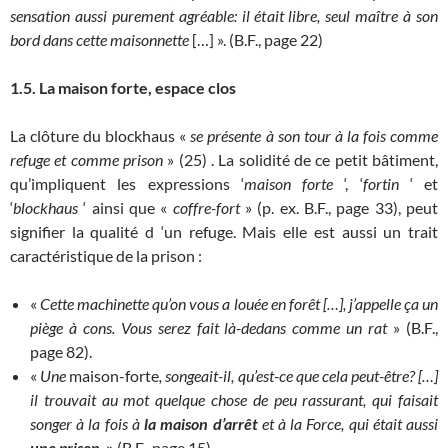
sensation aussi purement agréable: il était libre, seul maître à son
bord dans cette maisonnette
[…] ». (B.F., page 22)
1.5. La maison forte, espace clos
La clôture du blockhaus «
se présente à son tour à la fois comme
refuge et comme prison
» (25) . La solidité de ce petit bâtiment,
qu’impliquent les expressions ‘
maison forte
‘, ‘
fortin
‘ et
‘
blockhaus
‘ ainsi que «
coffre-fort
» (p. ex. B.F., page 33), peut
signifier la qualité d ‘un refuge. Mais elle est aussi un trait
caractéristique de la prison :
«
Cette machinette qu’on vous a louée en forêt […], j’appelle ça un
piège à cons. Vous serez fait là-dedans comme un rat
» (B.F.,
page 82).
«
Une
maison-forte
, songeait-il, qu’est-ce que cela peut-être? […]
il trouvait au mot quelque chose de peu rassurant, qui faisait
songer à la fois à
la maison d’arrêt
et à la Force, qui était aussi
une prison
»
(B.F., page 15).