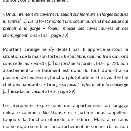
«
Un suintement de caverne ruisselait sur les murs en larges plaques
luisantes[ …]. De la forêt montait une odeur lourde et muqueuse qui
prenait à la gorge – l’odeur moisie des caves murées et des
champignonnières
» (B.F., page 79).
Pourtant, Grange ne s’y déplaît pas. Il apprécie surtout la
situation de la maison forte : «
Il était libre, seul maître à son bord
dans cette maisonnette […] au fond de la forêt
« . (B.F., p. 22). Son
attachement à ce bâtiment est donc dû tout d’abord à sa
position de lieutenant, fonction plutôt administrative. Il est le
chef des habitants: «
Grange se faisait l’effet d’ être le concierge
[…] de ce béton vacant
» (B.F., page 29).
Les fréquentes expressions qui appartiennent au langage
militaire comme «
blockhaus
» et «
fortin
» nous rappellent
toujours la fonction officielle de l’édifice. Mais, à certains
moments, on sent bien son attachement personnel à la maison