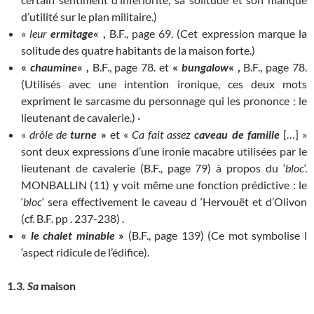
d’utilité sur le plan militaire.)
«
leur
ermitage
« ,
B.F., page 69. (Cet expression marque la
solitude des quatre habitants de la maison forte.)
«
chaumine
« ,
B.F., page 78. et
«
bungalow
« ,
B.F., page 78.
(Utilisés avec une intention ironique, ces deux mots
expriment le sarcasme du personnage qui les prononce : le
lieutenant de cavalerie.) ·
«
drôle de
turne
»
et «
Ca fait assez
caveau de famille
[…] »
sont deux expressions d’une ironie macabre utilisées par le
lieutenant de cavalerie (B.F., page 79) à propos du ‘
bloc
‘.
MONBALLIN (11) y voit même une fonction prédictive : le
‘
bloc
‘ sera effectivement le caveau d ‘Hervouët et d’Olivon
(cf. B.F. pp . 237-238) .
«
le chalet minable
»
(B.F., page 139) (Ce mot symbolise l
‘aspect ridicule de l’édifice).
1.3
. Sa
maison