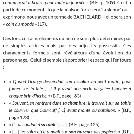
commençait à bruire pour toute la journée
» (B.F., p. 109). C’est à
partir de ce moment-là que la maison forte sera ‘la sienne’ ou –
exprimons-nous avec un terme de BACHELARD – elle sera son
«
coin du monde
» (17).
Dès lors, certains éléments du lieu ne sont plus déterminés par
de simples articles mais par des adjectifs possessifs. Ces
changements formels sont révélateurs d’une évolution du
personnage. Celui-ci semble s’approprier l’espace qui l’entoure
:
«
Quand Grange descendait
son escalier
au petit matin, pour
fumer sur la laie, […] il y avait une perle de gelée blanche à
chaque brin d’herbe.
» (B.F., page 83)
«
Souvent, en rentrant dans
sa chambre,
il trouvait sur
sa table
le courrier que Gourcuff [. ..] avait monté du bataillon.
» (B.F.,
page 123)
«
Il s’accoudait à
sa
table
[
.
.
.
]
.
(B.F., page 125)
« […]
les soirs où il y avait sur
son bureau
‘des papiers
‘. » (B.F.,