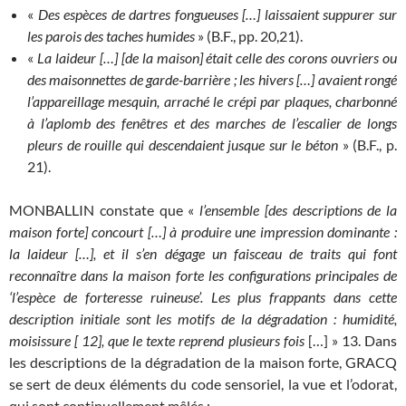
«
Des espèces de dartres fongueuses […] laissaient suppurer sur
les parois des taches humides
» (B.F., pp. 20,21).
«
La laideur […] [de la maison] était celle des corons ouvriers ou
des maisonnettes de garde-barrière ; les hivers […] avaient rongé
l’appareillage mesquin, arraché le crépi par plaques, charbonné
à l’aplomb des fenêtres et des marches de l’escalier de longs
pleurs de rouille qui descendaient jusque sur le béton
» (B.F., p.
21).
MONBALLIN constate que «
l’ensemble [des descriptions de la
maison forte] concourt […] à produire une impression dominante :
la laideur […], et il s’en dégage un faisceau de traits qui font
reconnaître dans la maison forte les configurations principales de
‘l’espèce de forteresse ruineuse’. Les plus frappants dans cette
description initiale sont les motifs de la dégradation : humidité,
moisissure [ 12], que le texte reprend plusieurs fois
[…] » 13. Dans
les descriptions de la dégradation de la maison forte, GRACQ
se sert de deux éléments du code sensoriel, la vue et l’odorat,
qui sont continuellement mêlés :