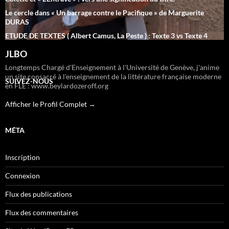
Le cercle dans « Un barrage contre le Pacifique » de Marguerite
DURAS
ETUDE DE TEXTES ( Albert Camus, La Peste ) : Texte 3 vs Texte 4
JLBO
Longtemps Chargé d'Enseignement à l'Université de Genève, j'anime
un site consacré à l'enseignement de la littérature française moderne
SUIVEZ-NOUS
en FLE : www.beylardozeroff.org
Afficher le Profil Complet →
MÉTA
Inscription
Connexion
Flux des publications
Flux des commentaires