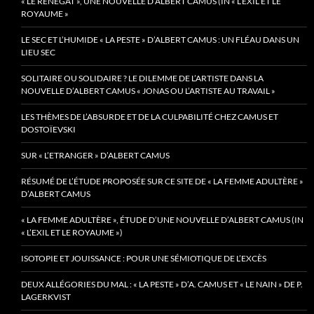
« LE RENÉGAT », UNE NOUVELLE D’ALBERT CAMUS (IN « L’EXIL ET LE
ROYAUME »
LE SEC ET L’HUMIDE « LA PESTE » D’ALBERT CAMUS : UN FLÉAU DANS UN
LIEU SEC
SOLITAIRE OU SOLIDAIRE ? LE DILEMME DE L’ARTISTE DANS LA
NOUVELLE D’ALBERT CAMUS « JONAS OU L’ARTISTE AU TRAVAIL »
LES THÈMES DE L’ABSURDE ET DE LA CULPABILITÉ CHEZ CAMUS ET
DOSTOÏEVSKI
SUR « L’ETRANGER » D’ALBERT CAMUS
RÉSUMÉ DE L’ÉTUDE PROPOSÉE SUR CE SITE DE « LA FEMME ADULTÈRE »
D’ALBERT CAMUS
« LA FEMME ADULTÈRE », ÉTUDE D’UNE NOUVELLE D’ALBERT CAMUS (IN
« L’EXIL ET LE ROYAUME »)
ISOTOPIE ET JOUISSANCE : POUR UNE SÉMIOTIQUE DE L’EXCÈS
DEUX ALLÉGORIES DU MAL : « LA PESTE » D’A. CAMUS ET « LE NAIN » DE P.
LAGERKVIST