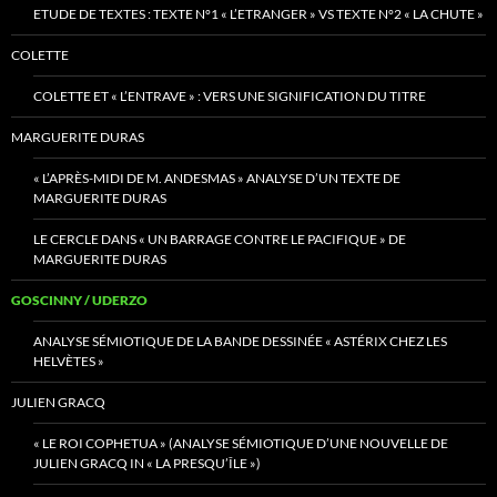
ETUDE DE TEXTES : TEXTE N°1 « L’ETRANGER » VS TEXTE N°2 « LA CHUTE »
COLETTE
COLETTE ET « L’ENTRAVE » : VERS UNE SIGNIFICATION DU TITRE
MARGUERITE DURAS
« L’APRÈS-MIDI DE M. ANDESMAS » ANALYSE D’UN TEXTE DE
MARGUERITE DURAS
LE CERCLE DANS « UN BARRAGE CONTRE LE PACIFIQUE » DE
MARGUERITE DURAS
GOSCINNY / UDERZO
ANALYSE SÉMIOTIQUE DE LA BANDE DESSINÉE « ASTÉRIX CHEZ LES
HELVÈTES »
JULIEN GRACQ
« LE ROI COPHETUA » (ANALYSE SÉMIOTIQUE D’UNE NOUVELLE DE
JULIEN GRACQ IN « LA PRESQU’ÎLE »)