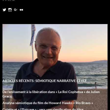
Twitter
Instagram
Google+
Flickr
ARTICLES RÉCENTS: SÉMIOTIQUE NARRATIVE ET FLE
De l’enlisement à la libération dans « Le Roi Cophetua » de Julien
Gracq
Analyse sémiotique du film de Howard Hawks « Rio Bravo »
Colette et « L’Entrave » : vers une signification du titre.