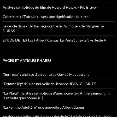
Analyse sémiotique du film de Howard Hawks « Rio Bravo »
Colette et « L’Entrave » : vers une signification du titre.
Le cercle dans « Un barrage contre le Pacifique » de Marguerite
DURAS
ETUDE DE TEXTES ( Albert Camus, La Peste ) : Texte 3 vs Texte 4
PAGES ET ARTICLES PHARES
"Sur l'eau" : analyse d'un conte de Guy de Maupassant
"Femme légère", une nouvelle de Jehanne JEAN-CHARLES
"La Plage" : analyse sémiotique d'une nouvelle d'Annie Saumont (in
"Les voilà quel bonheur")
"La Femme Adultère", une nouvelle d'Albert Camus
Analyse sémiotique de la bande dessinée "Astérix chez les Helvètes"