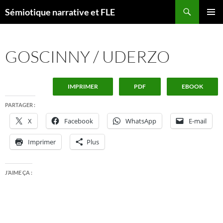
Aller
Recherche
Sémiotique narrative et FLE
au
MENU
contenu
PRINCI
GOSCINNY / UDERZO
IMPRIMER
PDF
EBOOK
PARTAGER :
X
Facebook
WhatsApp
E-mail
Imprimer
Plus
J’AIME ÇA :