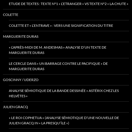
ETUDE DE TEXTES : TEXTE N°1 « L’ETRANGER » VS TEXTE N°2 « LA CHUTE »
COLETTE
COLETTE ET « L’ENTRAVE » : VERS UNE SIGNIFICATION DU TITRE
MARGUERITE DURAS
« L’APRÈS-MIDI DE M. ANDESMAS » ANALYSE D’UN TEXTE DE
MARGUERITE DURAS
LE CERCLE DANS « UN BARRAGE CONTRE LE PACIFIQUE » DE
MARGUERITE DURAS
GOSCINNY / UDERZO
ANALYSE SÉMIOTIQUE DE LA BANDE DESSINÉE « ASTÉRIX CHEZ LES
HELVÈTES »
JULIEN GRACQ
« LE ROI COPHETUA » (ANALYSE SÉMIOTIQUE D’UNE NOUVELLE DE
JULIEN GRACQ IN « LA PRESQU’ÎLE »)