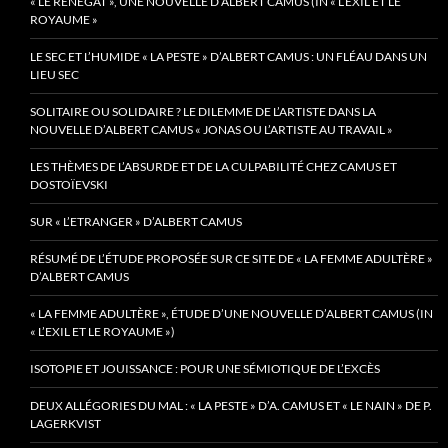
« LE RENÉGAT », UNE NOUVELLE D’ALBERT CAMUS (IN « L’EXIL ET LE
ROYAUME »
LE SEC ET L’HUMIDE « LA PESTE » D’ALBERT CAMUS : UN FLÉAU DANS UN
LIEU SEC
SOLITAIRE OU SOLIDAIRE ? LE DILEMME DE L’ARTISTE DANS LA
NOUVELLE D’ALBERT CAMUS « JONAS OU L’ARTISTE AU TRAVAIL »
LES THÈMES DE L’ABSURDE ET DE LA CULPABILITÉ CHEZ CAMUS ET
DOSTOÏEVSKI
SUR « L’ETRANGER » D’ALBERT CAMUS
RÉSUMÉ DE L’ÉTUDE PROPOSÉE SUR CE SITE DE « LA FEMME ADULTÈRE »
D’ALBERT CAMUS
« LA FEMME ADULTÈRE », ÉTUDE D’UNE NOUVELLE D’ALBERT CAMUS (IN
« L’EXIL ET LE ROYAUME »)
ISOTOPIE ET JOUISSANCE : POUR UNE SÉMIOTIQUE DE L’EXCÈS
DEUX ALLÉGORIES DU MAL : « LA PESTE » D’A. CAMUS ET « LE NAIN » DE P.
LAGERKVIST