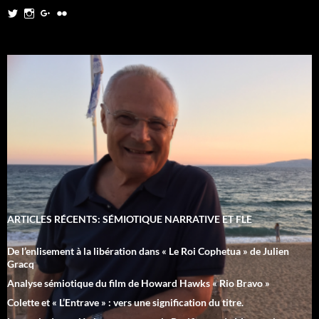
Twitter
Instagram
Google+
Flickr
ARTICLES RÉCENTS: SÉMIOTIQUE NARRATIVE ET FLE
De l’enlisement à la libération dans « Le Roi Cophetua » de Julien
Gracq
Analyse sémiotique du film de Howard Hawks « Rio Bravo »
Colette et « L’Entrave » : vers une signification du titre.