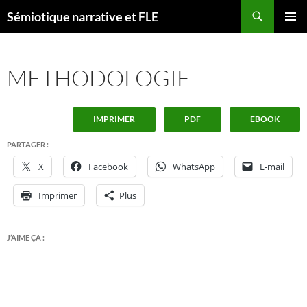
Aller
Recherche
Sémiotique narrative et FLE
au
MENU
contenu
PRINCI
METHODOLOGIE
IMPRIMER
PDF
EBOOK
PARTAGER :
X
Facebook
WhatsApp
E-mail
Imprimer
Plus
J’AIME ÇA :