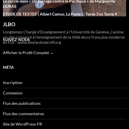
Le cercle dans « Un barrage contre le Pacifique » de Marguerite
DURAS
ETUDE DE TEXTES ( Albert Camus, La Peste ) : Texte 3 vs Texte 4
JLBO
Longtemps Chargé d'Enseignement à l'Université de Genève, j'anime
un site consacré à l'enseignement de la littérature française moderne
SUIVEZ-NOUS
en FLE : www.beylardozeroff.org
Afficher le Profil Complet →
MÉTA
Inscription
Connexion
Flux des publications
Flux des commentaires
Site de WordPress-FR