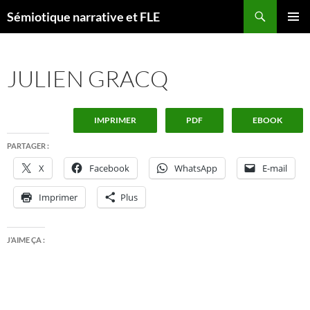
Aller
Recherche
Sémiotique narrative et FLE
au
MENU
contenu
PRINCI
JULIEN GRACQ
IMPRIMER
PDF
EBOOK
PARTAGER :
X
Facebook
WhatsApp
E-mail
Imprimer
Plus
J’AIME ÇA :