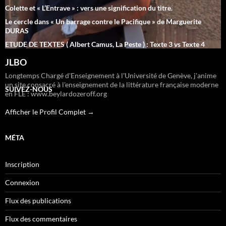
Colette et « L’Entrave » : vers une signification du titre.
Le cercle dans « Un barrage contre le Pacifique » de Marguerite
DURAS
ETUDE DE TEXTES ( Albert Camus, La Peste ) : Texte 3 vs Texte 4
JLBO
Longtemps Chargé d'Enseignement à l'Université de Genève, j'anime
un site consacré à l'enseignement de la littérature française moderne
SUIVEZ-NOUS
en FLE : www.beylardozeroff.org
Afficher le Profil Complet →
MÉTA
Inscription
Connexion
Flux des publications
Flux des commentaires