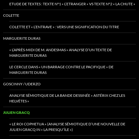
ETUDE DE TEXTES : TEXTE N°1 « L’ETRANGER » VS TEXTE N°2 « LA CHUTE »
COLETTE
COLETTE ET « L’ENTRAVE » : VERS UNE SIGNIFICATION DU TITRE
MARGUERITE DURAS
« L’APRÈS-MIDI DE M. ANDESMAS » ANALYSE D’UN TEXTE DE
MARGUERITE DURAS
LE CERCLE DANS « UN BARRAGE CONTRE LE PACIFIQUE » DE
MARGUERITE DURAS
GOSCINNY / UDERZO
ANALYSE SÉMIOTIQUE DE LA BANDE DESSINÉE « ASTÉRIX CHEZ LES
HELVÈTES »
JULIEN GRACQ
« LE ROI COPHETUA » (ANALYSE SÉMIOTIQUE D’UNE NOUVELLE DE
JULIEN GRACQ IN « LA PRESQU’ÎLE »)