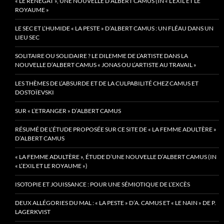
« LE RENÉGAT », UNE NOUVELLE D’ALBERT CAMUS (IN « L’EXIL ET LE
ROYAUME »
LE SEC ET L’HUMIDE « LA PESTE » D’ALBERT CAMUS : UN FLÉAU DANS UN
LIEU SEC
SOLITAIRE OU SOLIDAIRE ? LE DILEMME DE L’ARTISTE DANS LA
NOUVELLE D’ALBERT CAMUS « JONAS OU L’ARTISTE AU TRAVAIL »
LES THÈMES DE L’ABSURDE ET DE LA CULPABILITÉ CHEZ CAMUS ET
DOSTOÏEVSKI
SUR « L’ETRANGER » D’ALBERT CAMUS
RÉSUMÉ DE L’ÉTUDE PROPOSÉE SUR CE SITE DE « LA FEMME ADULTÈRE »
D’ALBERT CAMUS
« LA FEMME ADULTÈRE », ÉTUDE D’UNE NOUVELLE D’ALBERT CAMUS (IN
« L’EXIL ET LE ROYAUME »)
ISOTOPIE ET JOUISSANCE : POUR UNE SÉMIOTIQUE DE L’EXCÈS
DEUX ALLÉGORIES DU MAL : « LA PESTE » D’A. CAMUS ET « LE NAIN » DE P.
LAGERKVIST