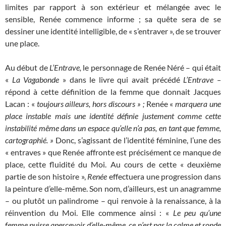
limites par rapport à son extérieur et mélangée avec le
sensible, Renée commence informe ; sa quête sera de se
dessiner une identité intelligible, de « s’entraver », de se trouver
une place.
Au début de
L’Entrave,
le personnage de Renée Néré – qui était
«
La Vagabonde
» dans le livre qui avait précédé
L’Entrave –
répond à cette définition de la femme que donnait Jacques
Lacan : «
toujours ailleurs, hors discours » ;
Renée «
marquera une
place instable mais une identité
définie justement comme cette
instabilité même dans un espace qu’elle n’a pas, en tant que femme,
cartographié. »
Donc, s’agissant de l’identité féminine, l’une des
« entraves » que Renée affronte est précisément ce manque de
place, cette fluidité du Moi. Au cours de cette « deuxième
partie de son histoire »,
Renée
effectuera une progression dans
la peinture d’elle-même. Son nom, d’ailleurs, est un anagramme
– ou plutôt un palindrome – qui renvoie à la renaissance, à la
réinvention du Moi. Elle commence ainsi : «
Le peu qu’une
femme puisse apercevoir d’elle-même, ce n’est pas la calme et ronde