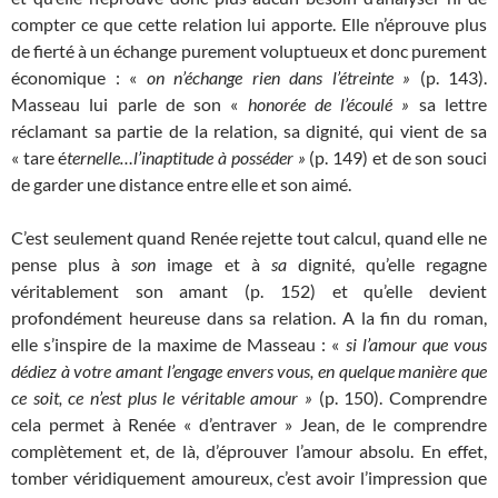
compter ce que cette relation lui apporte. Elle n’éprouve plus
de fierté à un échange purement voluptueux et donc purement
économique : «
on n’échange rien dans l’étreinte »
(p. 143).
Masseau lui parle de son «
honorée de l’écoulé »
sa lettre
réclamant sa partie de la relation, sa dignité, qui vient de sa
« tare é
ternelle…l’inaptitude à posséder »
(p. 149) et de son souci
de garder une distance entre elle et son aimé.
C’est seulement quand Renée rejette tout calcul, quand elle ne
pense plus à
son
image et à
sa
dignité, qu’elle regagne
véritablement son amant (p. 152) et qu’elle devient
profondément heureuse dans sa relation. A la fin du roman,
elle s’inspire de la maxime de Masseau : «
si l’amour
que vous
dédiez à votre amant l’engage envers vous, en quelque manière que
ce soit, ce n’est plus le véritable amour »
(p. 150). Comprendre
cela permet à Renée « d’entraver » Jean, de le comprendre
complètement et, de là, d’éprouver l’amour absolu. En effet,
tomber véridiquement amoureux, c’est avoir l’impression que