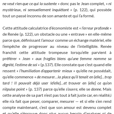
ne veut rien que ce qui la sustente »
donc pas le Jean complet, «
ni
mystérieux, ni sensuellement inquiétant »
(p. 122), qui possède
tout un passé inconnu de son amante et qui l’a formé.
Cette attitude calculatrice d’économiste est «
l’erreur profonde »
de Renée (p. 122), un obstacle ou une « entrave » en elle-même
parce que, définissant l’amour comme un échange matériel, elle
l’empêche de progresser au niveau de l’intelligible. Renée
franchit cette attitude trompeuse lorsqu’elle parvient à
préférer «
Jean « aux fragiles biens qu’une femme nomme sa
dignité,
l’estime de soi «
(p.137). Elle constate que c’est quand elle
ressent «
l’humiliation d’appartenir
mieux »
qu’elle ne possédait,
qu’elle commence «
de mesurer…la place qu’il tenait en (elle]…trop
tard ! II pouvait déjà user ld’elle]…et trouver en (elle] ce qu’on
n’épuise point »
(p. 137) parce qu’elle
s’ouvre,
elle se
donne.
Mais
cette analyse de sa part n’est pas tout à fait juste car, en réalité,i
elle n’a fait que peser, comparer, mesurer — et si elle s’en rend
compte maintenant, c’est que son amour est devenu complet
et qu’elle n’éprouve donc plus aucun besoin d’analyser ni de