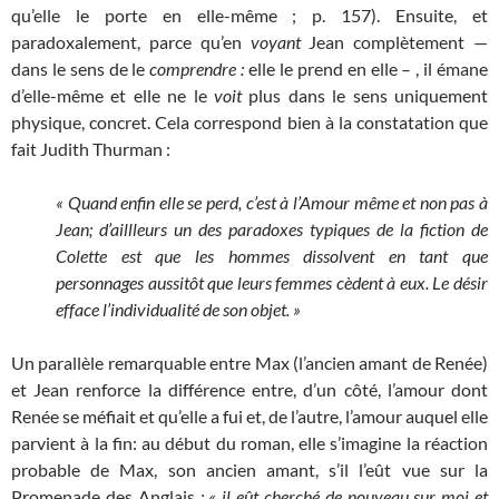
qu’elle le porte en elle-même ; p. 157). Ensuite, et
paradoxalement, parce qu’en
voyant
Jean complètement —
dans le sens de le
comprendre :
elle le prend en elle – , il émane
d’elle-même et elle ne le
voit
plus dans le sens uniquement
physique, concret. Cela correspond bien à la constatation que
fait Judith Thurman :
« Quand enfin elle se perd, c’est à l’Amour même et non pas à
Jean; d’aillleurs un des paradoxes
typiques de la fiction de
Colette est que les hommes dissolvent en tant que
personnages aussitôt que leurs
femmes cèdent à
eux. Le désir
efface l’individualité de son objet. »
Un parallèle remarquable entre Max (l’ancien amant de Renée)
et Jean renforce la différence entre, d’un côté, l’amour dont
Renée se méfiait et qu’elle a fui et, de l’autre, l’amour auquel elle
parvient à la fin: au début du roman, elle s’imagine la réaction
probable de Max, son ancien amant, s’il l’eût vue sur la
Promenade des Anglais
: « il eût cherché de nouveau sur moi et