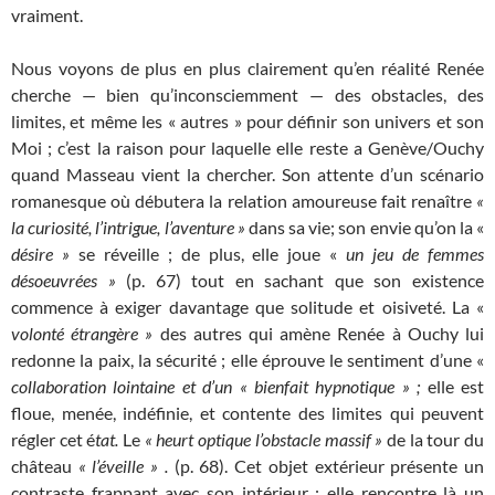
vraiment.
Nous voyons de plus en plus clairement qu’en réalité Renée
cherche — bien qu’inconsciemment — des obstacles, des
limites, et même les « autres » pour définir son univers et son
Moi ; c’est la raison pour laquelle elle reste a Genève/Ouchy
quand Masseau vient la chercher. Son attente d’un scénario
romanesque où débutera la relation amoureuse fait renaître
«
la curiosité, l’intrigue, l’aventure »
dans sa vie; son envie qu’on la «
désire »
se réveille ; de plus, elle joue «
un jeu de femmes
désoeuvrées »
(p. 67) tout en sachant que son existence
commence à exiger davantage que solitude et oisiveté. La «
volonté étrangère »
des autres qui amène Renée à Ouchy lui
redonne la paix, la sécurité ; elle éprouve le sentiment d’une «
collaboration lointaine
et d’un « bienfait hypnotique » ;
elle est
floue, menée, indéfinie, et contente des limites qui peuvent
régler cet é
tat.
Le
« heurt optique l’obstacle massif »
de la tour du
château
« l’éveille » .
(p. 68). Cet objet extérieur présente un
contraste frappant avec son intérieur : elle rencontre là un