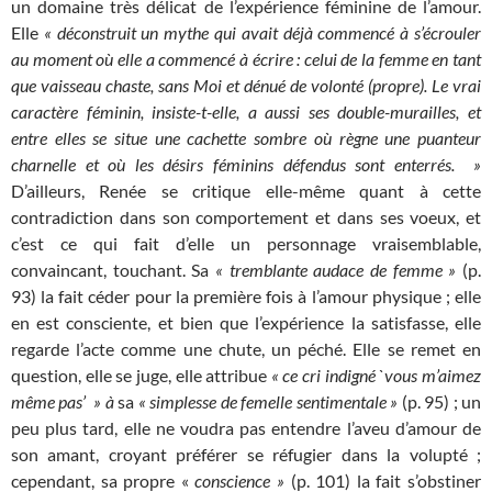
un domaine très délicat de l’expérience féminine de l’amour.
Elle
« déconstruit un mythe qui avait
déjà commencé à s’écrouler
au moment où elle a commencé à écrire : celui de la femme en tant
que
vaisseau chaste, sans Moi et dénué de volonté (propre). Le vrai
caractère féminin, insiste-t-elle, a aussi
ses double-murailles, et
entre elles se situe une cachette sombre où règne une puanteur
charnelle et où les
désirs féminins défendus sont enterrés. »
D’ailleurs, Renée se critique elle-même quant à cette
contradiction dans son comportement et dans ses voeux, et
c’est ce qui fait d’elle un personnage vraisemblable,
convaincant, touchant. Sa
« tremblante audace de femme »
(p.
93) la fait céder pour la première fois à l’amour physique ; elle
en est consciente, et bien que l’expérience la satisfasse, elle
regarde l’acte comme une chute, un péché. Elle se remet en
question, elle se juge, elle attribue
« ce cri indigné `vous m’aimez
même pas’ » à
sa
« simplesse de femelle sentimentale »
(p. 95) ; un
peu plus tard, elle ne voudra pas entendre l’aveu d’amour de
son amant, croyant préférer se réfugier dans la volupté ;
cependant, sa propre «
conscience »
(p. 101) la fait s’obstiner