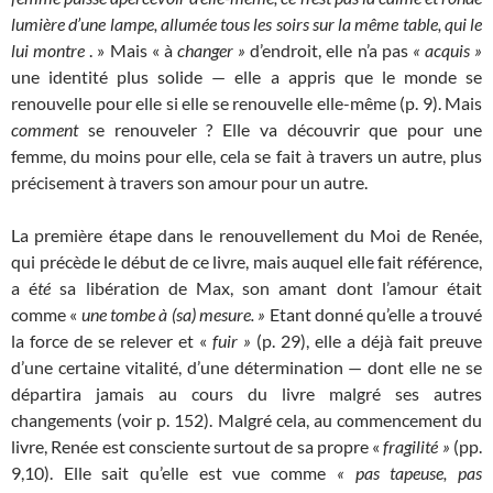
lumière d’une lampe, allumée tous les soirs sur la même table, qui le
lui montre
. » Mais « à
changer »
d’endroit, elle n’a pas
« acquis »
une identité plus solide — elle a appris que le monde se
renouvelle pour elle si elle se renouvelle elle-même (p. 9). Mais
comment
se renouveler ? Elle va découvrir que pour une
femme, du moins pour elle, cela se fait à travers un autre, plus
précisement à travers son amour pour un autre.
La première étape dans le renouvellement du Moi de Renée,
qui précède le début de ce livre, mais auquel elle fait référence,
a é
té
sa libération de Max, son amant dont l’amour était
comme «
une tombe à (sa) mesure. »
Etant donné qu’elle a trouvé
la force de se relever et «
fuir »
(p. 29), elle a déjà fait preuve
d’une certaine vitalité, d’une détermination — dont elle ne se
départira jamais au cours du livre malgré ses autres
changements (voir p. 152). Malgré cela, au commencement du
livre, Renée est consciente surtout de sa propre «
fragilité »
(pp.
9,10). Elle sait qu’elle est vue comme
« pas tapeuse, pas