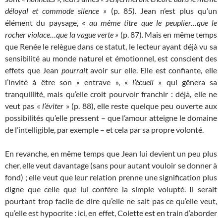
déloyal et commode
silence »
(p. 85). Jean n’est plus qu’un
élément du paysage, «
au même titre que
le peuplier…que le
rocher violace…que
la vague verte »
(p. 87). Mais en même temps
que Renée le relègue dans ce statut, le lecteur ayant déjà vu sa
sensibilité au monde naturel et émotionnel, est conscient des
effets que Jean
pourrait
avoir sur elle. Elle est confiante, elle
l’invité à être son « entrave », «
l’écueil
» qui gênera sa
tranquillité, mais qu’elle croit pourvoir franchir : déjà, elle ne
veut pas «
l’éviter
» (p. 88), elle reste quelque peu ouverte aux
possibilités qu’elle pressent – que l’amour atteigne le domaine
de l’intelligible, par exemple – et cela par sa propre volonté.
En revanche, en même temps que Jean lui devient un peu plus
cher, elle veut davantage (sans pour autant vouloir se donner à
fond) ; elle veut que leur relation prenne une signification plus
digne que celle que lui confère la simple volupté. Il serait
pourtant trop facile de dire qu’elle
ne sait pas ce qu’elle veut,
qu’elle est hypocrite : ici, en effet, Colette est en train d’aborder