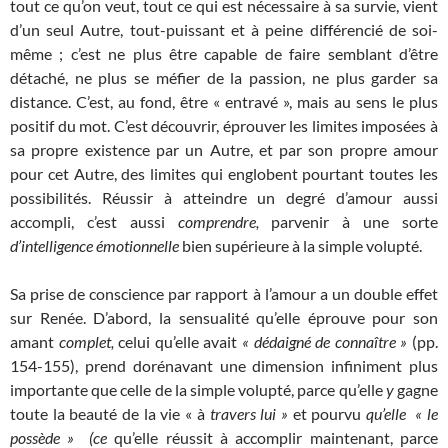
tout ce qu’on veut, tout ce qui est nécessaire à sa survie, vient
d’un seul Autre, tout-puissant et à peine différencié de soi-
même ; c’est ne plus être capable de faire semblant d’être
détaché, ne plus se méfier de la passion, ne plus garder sa
distance. C’est, au fond, être « entravé », mais au sens le plus
positif du mot. C’est découvrir, éprouver les limites imposées à
sa propre existence par un Autre, et par son propre amour
pour cet Autre, des limites qui englobent pourtant toutes les
possibilités. Réussir à atteindre un degré d’amour aussi
accompli, c’est aussi
comprendre,
parvenir à une sorte
d’intelligence émotionnelle
bien supérieure à la simple volupté.
Sa prise de conscience par rapport à l’amour a un double effet
sur Renée. D’abord, la sensualité qu’elle éprouve pour son
amant
complet,
celui qu’elle avait
« dédaigné de connaître »
(pp.
154-155), prend dorénavant une dimension infiniment plus
importante que celle de la simple volupté, parce qu’elle
y
gagne
toute la beauté de la vie « à
travers lui »
et pourvu
qu’elle « le
possède » (ce
qu’elle réussit à accomplir maintenant, parce