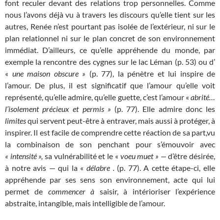
font reculer devant des relations trop personnelles. Comme
nous l’avons déjà vu à travers les discours qu’elle tient sur les
autres, Renée n’est pourtant pas isolée de l’extérieur, ni sur le
plan relationnel ni sur le plan concret de son environnement
immédiat. D’ailleurs, ce qu’elle appréhende du monde, par
exemple la rencontre des cygnes sur le lac Léman (p. 53) ou d’
«
une maison obscure »
(p. 77), la pénètre et lui inspire de
l’amour. De plus, il est significatif que l’amour qu’elle voit
représenté, qu’elle admire, qu’elle guette, c’est l’amour «
abrité…
l’isolement précieux et permis »
(p. 77). Elle admire donc les
limites
qui servent peut-être à entraver, mais aussi à protéger, à
inspirer. Il est facile de comprendre cette réaction de sa part,vu
la combinaison de son penchant pour s’émouvoir avec
« intensité »,
sa vulnérabilité et le «
voeu muet » —
d’être désirée,
à notre avis — qui la «
délabre .
(p. 77). A cette étape-ci, elle
appréhende par ses sens son environnement, acte qui lui
permet de
commencer à
saisir, à intérioriser l’expérience
abstraite, intangible, mais intelligible de l’amour.