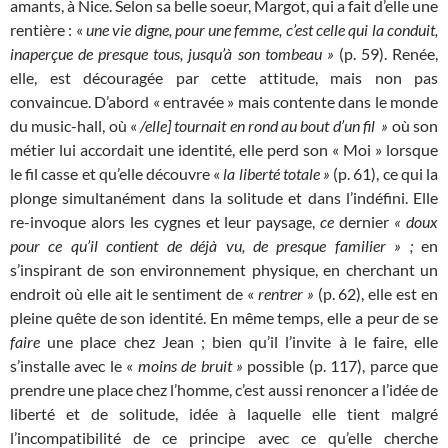
amants, à Nice. Selon sa belle soeur, Margot, qui a fait d’elle une
rentière : «
une vie digne, pour une femme, c’est celle qui la conduit,
inaperçue de presque tous, jusqu’à son tombeau »
(p. 59). Renée,
elle, est découragée par cette attitude, mais non pas
convaincue. D’abord « entravée » mais contente dans le monde
du music-hall, où «
/elle] tournait en rond au bout d’un fil »
où son
métier lui accordait une identité, elle perd son « Moi » lorsque
le fil casse et qu’elle découvre «
la liberté totale »
(p. 61), ce qui la
plonge simultanément dans la solitude et dans l’indéfini. Elle
re-invoque alors les cygnes et leur paysage,
ce
dernier
« doux
pour ce qu’il contient de déjà vu, de presque familier » ;
en
s’inspirant de son environnement physique, en cherchant un
endroit où elle ait le sentiment de «
rentrer »
(p. 62), elle est en
pleine quête de son identité. En même temps, elle a peur de se
faire
une place chez Jean ; bien qu’il l’invite à le faire, elle
s’installe avec le «
moins de bruit »
possible (p. 117), parce que
prendre une place chez l’homme, c’est aussi renoncer a l’idée de
liberté et de solitude, idée à laquelle elle tient malgré
l’incompatibilité de ce principe avec ce qu’elle cherche