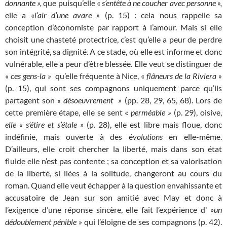
donnante »,
que puisqu’elle «
s’entête à ne coucher avec
personne »,
elle a «
l’air d’une avare »
(p. 15) : cela nous rappelle sa
conception d’économiste par rapport à l’amour. Mais si elle
choisit une chasteté protectrice, c’est qu’elle a peur de perdre
son intégrité, sa dignité. A ce stade, où elle est informe et donc
vulnérable, elle a peur d’être blessée. Elle veut se distinguer de
« ces gens-la »
qu’elle fréquente à Nice, «
flâneurs de la Riviera »
(p. 15), qui sont ses compagnons uniquement parce qu’ils
partagent son
« désoeuvrement »
(pp. 28, 29, 65, 68). Lors de
cette première étape, elle se sent «
perméable »
(p. 29), oisive,
elle « s’étire et s’étale »
(p. 28), elle est libre mais floue, donc
indéfinie, mais ouverte à des é
volutions
en elle-même.
D’ailleurs, elle croit chercher la liberté, mais dans son état
fluide elle n’est pas contente ; sa conception et sa valorisation
de la liberté, si liées à la solitude, changeront au cours du
roman. Quand elle veut échapper à la question envahissante et
accusatoire de Jean sur son amitié avec May et donc à
l’exigence d’une réponse sincère, elle fait l’expérience d' »
un
dédoublement pénible »
qui l’éloigne de ses compagnons (p. 42).