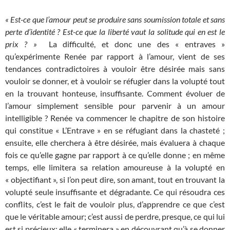
« Est-ce que l’amour peut se produire sans soumission totale et sans
perte d’identité ? Est-ce que
la liberté vaut la solitude qui en est le
prix ? »
La difficulté, et donc une des « entraves »
qu’expérimente Renée par rapport à l’amour, vient de ses
tendances contradictoires à vouloir être désirée mais sans
vouloir se donner, et à vouloir se réfugier dans la volupté tout
en la trouvant honteuse, insuffisante. Comment évoluer de
l’amour simplement sensible pour parvenir à un amour
intelligible ? Renée va commencer le chapitre de son histoire
qui constitue « L’Entrave » en se réfugiant dans la chasteté ;
ensuite, elle cherchera à être désirée, mais évaluera à chaque
fois ce qu’elle gagne par rapport à ce qu’elle donne ; en même
temps, elle limitera sa relation amoureuse à la volupté en
« objectifiant », si l’on peut dire, son amant, tout en trouvant la
volupté seule insuffisante et dégradante. Ce qui résoudra ces
conflits, c’est le fait de vouloir plus, d’apprendre ce que c’est
que le véritable amour; c’est aussi de perdre, presque, ce qui lui
est si précieux; elle « terminera » en découvrant qu’à se donner