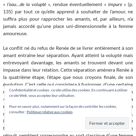
«
I’eau…de la volupté »,
rendue éventuellement
« impure »
(p.
135) par tout ce qu’elle apprend à souhaiter de l’amour, ne
suffira plus pour rapprocher les amants, et, par ailleurs, n’a
jamais accordé qu’une place uni-dimensionnelle à la femme
amoureuse.
Le conflit né du refus de Renée de se livrer entièrement à son
amant entraîne leur séparation. Ayant atteint la volupté mais
entrevoyant davantage, les amants se trouvent devant une
impasse dans leur relation. Cette séparation amènera Renée à
la quatrième étape, l’étape que nous croyons finale, de son
évolution. C’est celle qui consistera à fusionner, d’une certaine
Confidentialité et cookies : ce site utilise des cookies. En continuant à utiliser
manière, avec son amant ; autrement dit, Jean devient son
ce site Web, vous acceptez leur utilisation.
« entrave » la limite de son univers, mais elle réussira
également à « entraver » son amant : parce qu’elle prend Jean
Pour en savoir plus, notamment sur la façon de contrôler les cookies,
consultez :
Politique relative aux cookies
dans son intérieur, parce qu’elle l’intériorise, elle le possède,
l’entoure, le com-prend. Au premier abord, la «
place »
qu’elle
trouve, ses limites et le fait d’être
« amarrée »,
dont elle se
réjouit, semblent correspondre au sort classique d’une femme