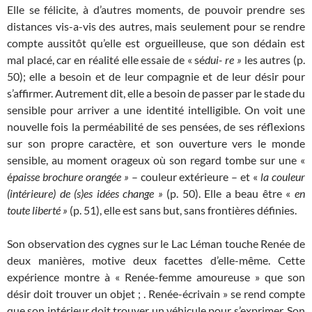
Elle se félicite, à d’autres moments, de pouvoir prendre ses
distances vis-a-vis des autres, mais seulement pour se rendre
compte aussitôt qu’elle est orgueilleuse, que son dédain est
mal placé, car en réalité elle essaie de « sé
dui- re »
les autres (p.
50); elle a besoin et de leur compagnie et de leur désir pour
s’affirmer. Autrement dit, elle a besoin de passer par le stade du
sensible pour arriver a une identité intelligible. On voit une
nouvelle fois la perméabilité de ses pensées, de ses réflexions
sur son propre caractère, et son ouverture vers le monde
sensible, au moment orageux où son regard tombe sur une «
é
paisse brochure orangée »
– couleur extérieure – et «
la couleur
(intérieure) de (s)es idées change »
(p. 50). Elle a beau être «
en
toute liberté »
(p. 51), elle est sans but, sans frontières définies.
Son observation des cygnes sur le Lac Léman touche Renée de
deux manières, motive deux facettes d’elle-même. Cette
expérience montre à « Renée-femme amoureuse » que son
désir doit trouver un objet ; . Renée-écrivain » se rend compte
que son intérieur doit trouver un véhicule pour s’exprimer. Son