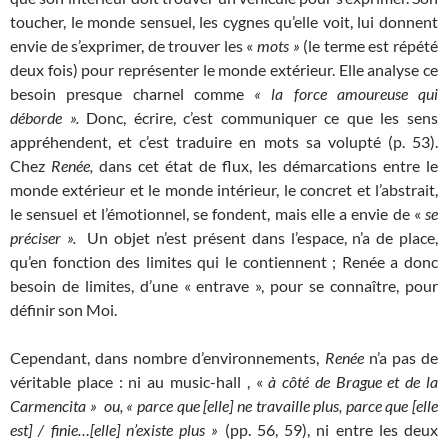
toucher, le monde sensuel, les cygnes qu’elle voit, lui donnent
envie de s’exprimer, de trouver les «
mots »
(le terme est répété
deux fois) pour représenter le monde extérieur. Elle analyse ce
besoin presque charnel comme
« la force amoureuse
qui
déborde ».
Donc, écrire, c’est communiquer ce que les sens
appréhendent, et c’est traduire en mots sa volupté (p. 53).
Chez
Renée,
dans cet état de flux, les démarcations entre le
monde extérieur et le monde intérieur, le concret et l’abstrait,
le sensuel et l’émotionnel, se fondent, mais elle a envie de «
se
préciser ».
Un objet n’est présent dans l’espace, n’a de place,
qu’en fonction des limites qui le contiennent ; Renée a donc
besoin de limites, d’une « entrave », pour se connaître, pour
définir son Moi.
Cependant, dans nombre d’environnements,
Renée
n’a pas de
véritable place : ni au music-hall , «
à côté de Brague et de la
Carmencita » ou, « parce que [elle] ne travaille plus, parce que [elle
est] / finie…[elle] n’existe plus »
(pp. 56, 59), ni entre les deux