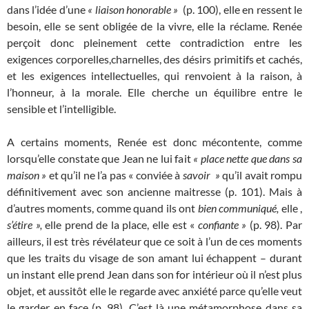
dans l’idée d’une
« liaison honorable »
(p. 100), elle en ressent le
besoin, elle se sent obligée de la vivre, elle la réclame. Renée
perçoit donc pleinement cette contradiction entre les
exigences corporelles,charnelles, des désirs primitifs et cachés,
et les exigences intellectuelles, qui renvoient à la raison, à
l’honneur, à la morale. Elle cherche un équilibre entre le
sensible et l’intelligible.
A certains moments, Renée est donc mécontente, comme
lorsqu’elle constate que Jean ne lui fait
« place nette que dans sa
maison »
et qu’il ne l’a pas « conviée à
savoir »
qu’il avait rompu
définitivement avec son ancienne maitresse (p. 101). Mais à
d’autres moments, comme quand ils ont
bien communiqué,
elle ,
s’étire »,
elle prend de la place, elle est «
confiante »
(p. 98). Par
ailleurs, il est très révélateur que ce soit à l’un de ces moments
que les traits du visage de son amant lui échappent – durant
un instant elle prend Jean dans son for intérieur où il n’est plus
objet, et aussitôt elle le regarde avec anxiété parce qu’elle veut
le garder en face (p. 98). C’est là une métamorphose dans sa