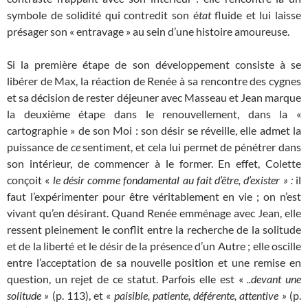
symbole de solidité qui contredit son é
tat
fluide et lui laisse
présager son « entravage » au sein d’une histoire amoureuse.
Si la première étape de son développement consiste à se
libérer de Max, la réaction de Renée à sa rencontre des cygnes
et sa décision de rester déjeuner avec Masseau et Jean marque
la deuxième étape dans le renouvellement, dans la «
cartographie » de son Moi : son désir se réveille, elle admet la
puissance de
ce
sentiment, et cela lui permet de pénétrer dans
son intérieur, de commencer à le former. En effet, Colette
conçoit «
le désir comme fondamental au fait d’être,
d’exister » :
il
faut l’expérimenter pour être véritablement en vie ; on n’est
vivant qu’en désirant. Quand Renée emménage avec Jean, elle
ressent pleinement le conflit entre la recherche de la solitude
et de la liberté et le désir de la présence d’un Autre ; elle oscille
entre l’acceptation de sa nouvelle position et une remise en
question, un rejet de ce statut. Parfois elle est «
..devant
une
solitude »
(p. 113), et «
paisible, patiente, déférente, attentive »
(p.