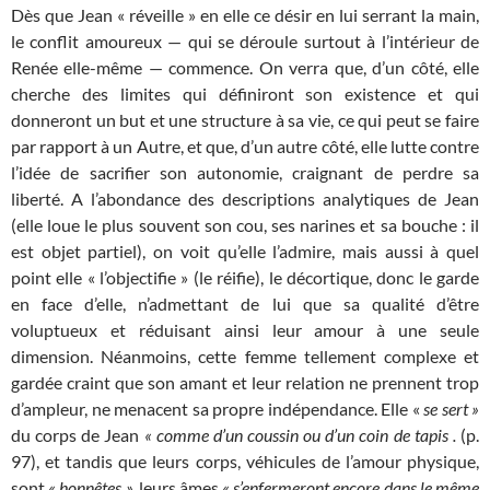
Dès que Jean « réveille » en elle ce désir en lui serrant la main,
le conflit amoureux — qui se déroule surtout à l’intérieur de
Renée elle-même — commence. On verra que, d’un côté, elle
cherche des limites qui définiront son existence et qui
donneront un but et une structure à sa vie, ce qui peut se faire
par rapport à un Autre, et que, d’un autre côté, elle lutte contre
l’idée de sacrifier son autonomie, craignant de perdre sa
liberté. A l’abondance des descriptions analytiques de Jean
(elle loue le plus souvent son cou, ses narines et sa bouche : il
est objet partiel), on voit qu’elle l’admire, mais aussi à quel
point elle « l’objectifie » (le réifie), le décortique, donc le garde
en face d’elle, n’admettant de lui que sa qualité d’être
voluptueux et réduisant ainsi leur amour à une seule
dimension. Néanmoins, cette femme tellement complexe et
gardée craint que son amant et leur relation ne prennent trop
d’ampleur, ne menacent sa propre indépendance. Elle «
se sert »
du corps de Jean
« comme d’un coussin ou d’un coin de tapis .
(p.
97), et tandis que leurs corps, véhicules de l’amour physique,
sont
« honnêtes »,
leurs âmes
« s’enfermeront encore dans le même