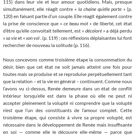
115) dans leur vie et leur amour quotidiens. Mais, presque
simultanément, elle réagit contre «
la chaine qu’elle porte »
(p
.
120) en faisant partie d’un couple. Elle réagit également contre
la prise de conscience que «
ce beau
mot »
de liberté, cet état
d’être qu’elle convoitait tellement, est
« décoloré »
a déjà perdu
«
sa vie
et «
son vol .
(p. 119) ; ces réflexions déplaisantes lui font
rechercher de nouveau la solitude (p. 116).
Nous concevons comme troisième étape la consommation du
désir, bien que cet état ne soit jamais atteint une fois pour
toutes mais se produise et se reproduise perpétuellement tant
que la relation – et la vie en général – continuent. Comme nous
l’avons vu ci-dessus, Renée demeure dans un état de conflit
intérieur lorsqu’elle est dans la phase où elle ne peut ni
accepter pleinement la volupté ni comprendre que la volupté
n’est que l’un des constituants de l’amour complet. Cette
troisième étape
,
qui consiste à vivre sa propre volupté, est
nécessaire dans le développement de Renée mais insuffisante
en soi — comme elle le découvre elle-même — parce que