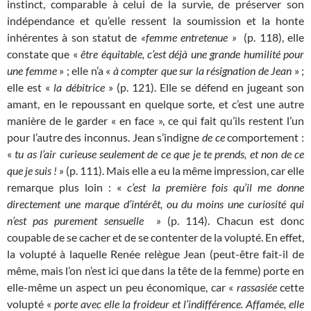
instinct, comparable à celui de la survie, de préserver son
indépendance et qu’elle ressent la soumission et la honte
inhérentes à son statut de
«femme entretenue »
(p. 118), elle
constate que «
être équitable, c’est déjà une grande humilité pour
une femme
» ; elle n’a «
à compter que sur la résignation de Jean
» ;
elle est «
la débitrice
» (p. 121). Elle se défend en jugeant son
amant, en le repoussant en quelque sorte, et c’est une autre
manière de le garder « en face », ce qui fait qu’ils restent l’un
pour l’autre des inconnus. Jean s’indigne
de ce
comportement :
«
tu as l’air curieuse
seulement de ce que je te prends, et non de ce
que je suis ! »
(p. 111). Mais elle a eu la même impression, car elle
remarque plus loin : «
c’est la première fois qu’il me donne
directement une
marque d’intérêt, ou du moins une curiosité qui
n’est pas purement sensuelle »
(p. 114). Chacun est donc
coupable de se cacher et de se contenter de la volupté. En effet,
la volupté à laquelle Renée relègue Jean (peut-être fait-il de
même, mais l’on n’est ici que dans la tête de la femme) porte en
elle-même un aspect un peu économique, car «
rassasiée
cette
volupté «
porte avec elle la froideur
et l’indifférence. Affamée, elle