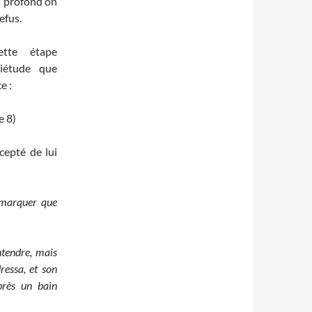
au profond on
efus.
ette étape
uiétude que
e :
e 8)
cepté de lui
 marquer que
entendre, mais
dressa, et son
près un bain