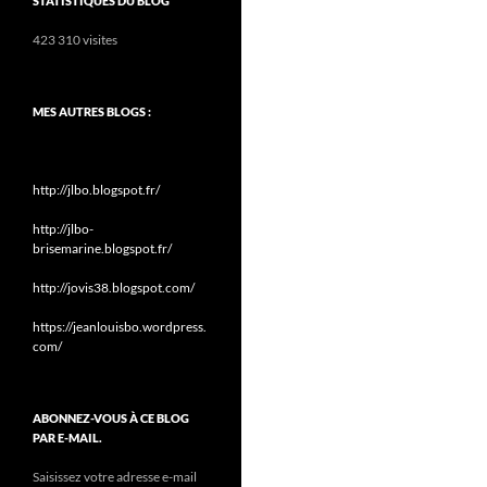
STATISTIQUES DU BLOG
423 310 visites
MES AUTRES BLOGS :
http://jlbo.blogspot.fr/
http://jlbo-
brisemarine.blogspot.fr/
http://jovis38.blogspot.com/
https://jeanlouisbo.wordpress.
com/
ABONNEZ-VOUS À CE BLOG
PAR E-MAIL.
Saisissez votre adresse e-mail