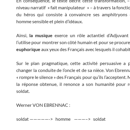
En conséquence, le texte décrit cette transformation, 
niveau narratif » fait manipulateur » – à travers la foncti
du héros qui consiste à convaincre ses amphitryons q
homme sensible et plein d’idéaux.
Ainsi,
la musique
exerce un rôle actantiel d’Adjuvant
l’utilise pour montrer son côté humain et pour se procure
euphorique
aux yeux des Français avec lesquels il cohabit
Sur le plan pragmatique, cette activité persuasive a
changer la conduite de l’oncle et de sa nièce. Von Ebrenn
« rompre le silence » des Français pour qu’ils l’acceptent. 
la réponse obtenue, il renonce a son humanité pour r
soldat.
Werner VON EBRENNAC :
soldat —————-> homme ———–> soldat