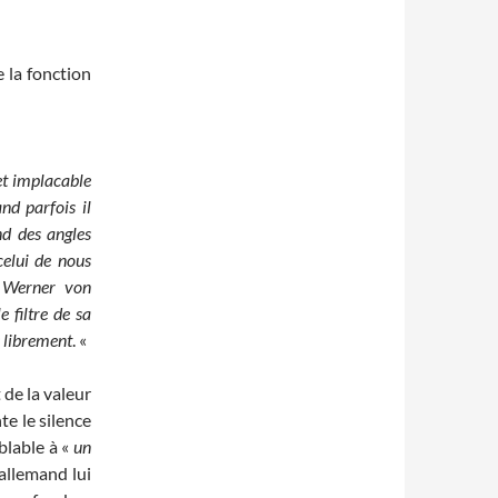
e la fonction
et implacable
nd parfois il
nd des angles
celui de nous
in Werner von
 filtre de sa
s librement
. «
 de la valeur
te le silence
mblable à «
un
l’allemand lui