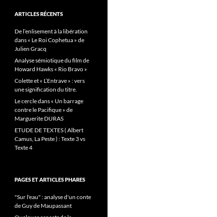
ARTICLES RÉCENTS
De l’enlisement à la libération
dans « Le Roi Cophetua » de
Julien Gracq
Analyse sémiotique du film de
Howard Hawks « Rio Bravo »
Colette et « L’Entrave » : vers
une signification du titre.
Le cercle dans « Un barrage
contre le Pacifique » de
Marguerite DURAS
ETUDE DE TEXTES ( Albert
Camus, La Peste ) : Texte 3 vs
Texte 4
PAGES ET ARTICLES PHARES
"Sur l'eau" : analyse d'un conte
de Guy de Maupassant