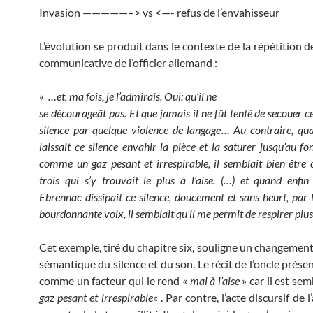
Invasion —————–> vs <—- refus de l’envahisseur
L’évolution se produit dans le contexte de la répétition d
communicative de l’officier allemand :
«
…et, ma fois, je l’admirais. Oui: qu’il ne
se décourageât pas. Et que jamais il ne fût tenté de secouer c
silence par quelque violence de langage… Au contraire, qua
laissait ce silence envahir la pièce et la saturer jusqu’au fo
comme un gaz pesant et irrespirable, il semblait bien être 
trois qui s’y trouvait le plus à l’aise. (…) et quand enf
Ebrennac dissipait ce silence, doucement et sans heurt, par le
bourdonnante voix, il semblait qu’il me permit de respirer plu
Cet exemple, tiré du chapitre six, souligne un changement
sémantique du silence et du son. Le récit de l’oncle présen
comme un facteur qui le rend «
mal à
l’aise
» car il est se
gaz pesant et irrespirable
« . Par contre, l’acte discursif de 