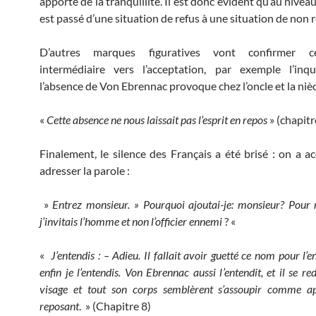
apporte de la tranquillité. Il est donc évident qu’au nive
est passé d’une situation de refus à une situation de non r
D’autres marques figuratives vont confirmer c
intermédiaire vers l’acceptation, par exemple l’inq
l’absence de Von Ebrennac provoque chez l’oncle et la nièc
«
Cette absence ne nous laissait pas l’esprit en repos
» (chapitr
Finalement, le silence des Français a été brisé : on a ac
adresser la parole :
»
Entrez monsieur. »
Pourquoi ajoutai-je: monsieur? Pour
j’invitais l’homme et non l’officier ennemi
? «
«
J’entendis : – Adieu. Il fallait avoir guetté ce nom pour l’
enfin je l’entendis. Von Ebrennac aussi l’entendit, et il se re
visage et tout son corps semblèrent s’assoupir comme a
reposant
. » (Chapitre 8)