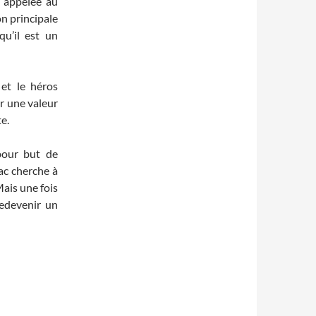
– appelée au
on principale
u’il est un
 et le héros
r une valeur
e.
 pour but de
ac cherche à
Mais une fois
edevenir un