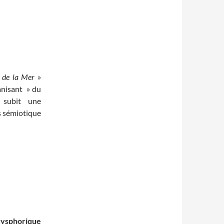
e de la Mer
»
anisant » du
i subit une
s sémiotique
dysphorique