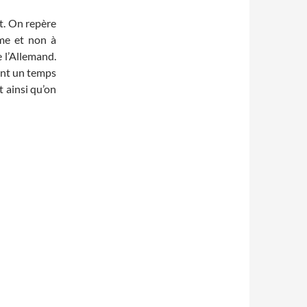
t. On repère
mme et non à
 l’Allemand.
ant un temps
t ainsi qu’on