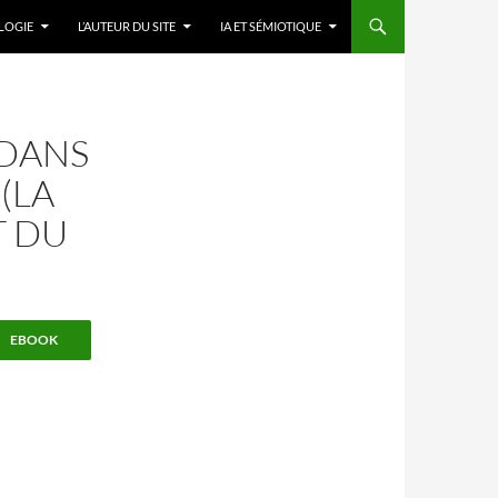
LOGIE
L’AUTEUR DU SITE
IA ET SÉMIOTIQUE
 DANS
 (LA
T DU
EBOOK