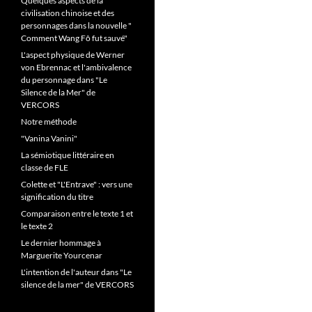
Quelques aspects de la
civilisation chinoise et des
personnages dans la nouvelle "
Comment Wang Fô fut sauvé"
L'aspect physique de Werner
von Ebrennac et l'ambivalence
du personnage dans "Le
Silence de la Mer" de
VERCORS
Notre méthode
"Vanina Vanini"
La sémiotique littéraire en
classe de FLE
Colette et "L'Entrave" : vers une
signification du titre
Comparaison entre le texte 1 et
le texte 2
Le dernier hommage à
Marguerite Yourcenar
L'intention de l'auteur dans "Le
silence de la mer" de VERCORS