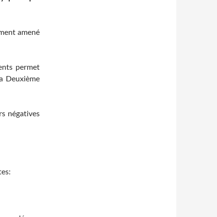
llement amené
ments permet
 la Deuxième
rs négatives
tes: