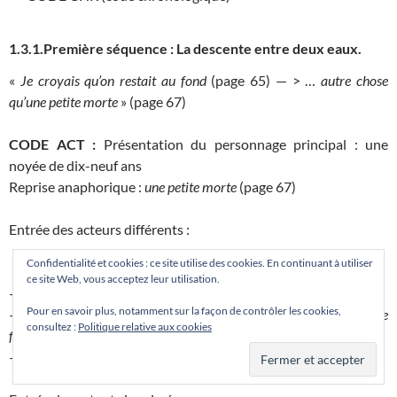
1.3.1.Première séquence :
La descente entre deux eaux.
«
Je croyais qu’on restait au fond
(page 65) — > …
autre chose
qu’une petite morte
» (page 67)
CODE ACT :
Présentation du personnage principal : une
noyée de dix-neuf ans
Reprise anaphorique :
une petite morte
(page 67)
Entrée des acteurs différents :
Confidentialité et cookies : ce site utilise des cookies. En continuant à utiliser
ce site Web, vous acceptez leur utilisation.
–
La Seine
Pour en savoir plus, notamment sur la façon de contrôler les cookies,
– Des policiers nommés «
les pénibles représentants de la police
consultez :
Politique relative aux cookies
fluviale
» (page 67)
–
Un homme très grand et nu
(page 67)