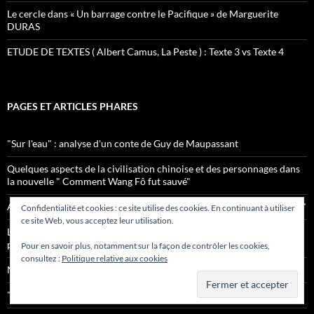
Le cercle dans « Un barrage contre le Pacifique » de Marguerite
DURAS
ETUDE DE TEXTES ( Albert Camus, La Peste ) : Texte 3 vs Texte 4
PAGES ET ARTICLES PHARES
"Sur l'eau" : analyse d'un conte de Guy de Maupassant
Quelques aspects de la civilisation chinoise et des personnages dans
la nouvelle " Comment Wang Fô fut sauvé"
Analyse sémiotique d'un conte de Marcel AYME, "Le Cerf et le Chien"
Confidentialité et cookies : ce site utilise des cookies. En continuant à utiliser
ce site Web, vous acceptez leur utilisation.
L'aspect physique de Werner von Ebrennac et l'ambivalence du
personnage dans "Le Silence de la Mer" de VERCORS
Pour en savoir plus, notamment sur la façon de contrôler les cookies,
consultez :
Politique relative aux cookies
Notre méthode
"Le Silence de la Mer". Un itinéraire pour la nièce ...