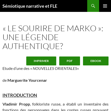
Aller
Recherche
Sémiotique narrative et FLE
au
MENU
contenu
PRINCI
« LE SOURIRE DE MARKO »:
UNE LÉGENDE
AUTHENTIQUE?
IMPRIMER
PDF
EBOOK
Etude d’une des «
NOUVELLES ORIENTALES
«
de
Marguerite Yourcenar
INTRODUCTION
Vladimir Propp
, folkloriste russe, a établi un inventaire des
fonctions des personnages dans les contes russes prouvant