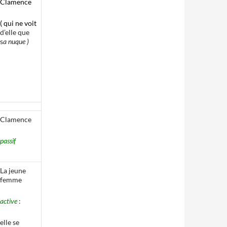
Clamence
( qui ne voit
d’elle que
s
a nuque )
Clamence
passif
La jeune
femme
active
:
elle se