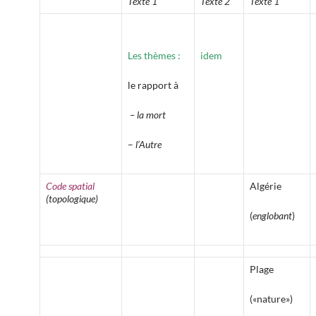
Texte 1
Texte 2
Texte 1
Les thèmes :
idem
le rapport à
– la mort
–
l’Autre
Code spatial
Algérie
(topologique)
(
englobant
)
Plage
(«nature»)