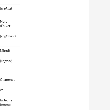
(
englobé
)
Nuit
d’hiver
(
englobant
)
Minuit
(
englobé
)
Clamence
vs
la Jeune
femme