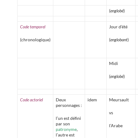
(
englobé
)
Code temporel
Jour d’été
(chronologique)
(
englobant
)
Midi
(
englobé
)
Code actoriel
Deux
idem
Meursault
personnages :
vs
l’un est défini
par son
l’Arabe
patronyme
,
l’autre est