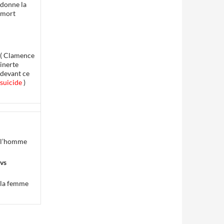
donne la
mort
( Clamence
inerte
devant ce
suicide
)
l’homme
vs
la femme