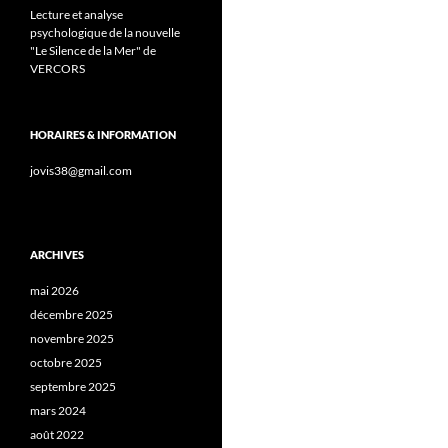
Lecture et analyse
psychologique de la nouvelle
"Le Silence de la Mer" de
VERCORS
HORAIRES & INFORMATION
jovis38@gmail.com
ARCHIVES
mai 2026
décembre 2025
novembre 2025
octobre 2025
septembre 2025
mars 2024
août 2022