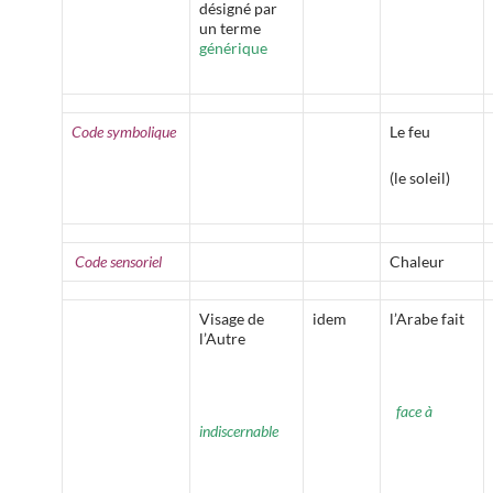
désigné par
un terme
générique
Code symbolique
Le feu
(le soleil)
Code sensoriel
Chaleur
Visage de
idem
l’Arabe fait
l’Autre
face à
indiscernable