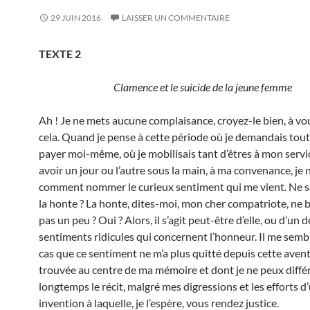
29 JUIN 2016
LAISSER UN COMMENTAIRE
TEXTE 2
Clamence et le suicide de la jeune femme
Ah ! Je ne mets aucune complaisance, croyez-le bien, à vo
cela. Quand je pense à cette période où je demandais tout
payer moi-même, où je mobilisais tant d’êtres à mon servic
avoir un jour ou l’autre sous la main, à ma convenance, je n
comment nommer le curieux sentiment qui me vient. Ne s
la honte ? La honte, dites-moi, mon cher compatriote, ne b
pas un peu ? Oui ? Alors, il s’agit peut-être d’elle, ou d’un d
sentiments ridicules qui concernent l’honneur. Il me semb
cas que ce sentiment ne m’a plus quitté depuis cette avent
trouvée au centre de ma mémoire et dont je ne peux différ
longtemps le récit, malgré mes digressions et les efforts d
invention à laquelle, je l’espère, vous rendez justice.