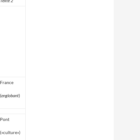
Texte 2
France
(
englobant
)
Pont
(«culture»)