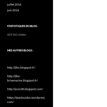
juillet 2016
juin 2016
STATISTIQUES DU BLOG
423 361 visites
MES AUTRES BLOGS :
http://jlbo.blogspot.fr/
http://jlbo-
brisemarine.blogspot.fr/
http://jovis38.blogspot.com/
https://jeanlouisbo.wordpress.
com/