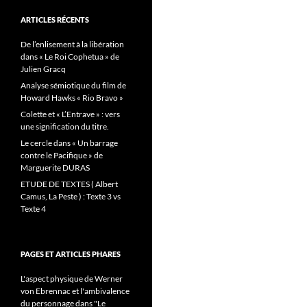
ARTICLES RÉCENTS
De l’enlisement à la libération
dans « Le Roi Cophetua » de
Julien Gracq
Analyse sémiotique du film de
Howard Hawks « Rio Bravo »
Colette et « L’Entrave » : vers
une signification du titre.
Le cercle dans « Un barrage
contre le Pacifique » de
Marguerite DURAS
ETUDE DE TEXTES ( Albert
Camus, La Peste ) : Texte 3 vs
Texte 4
PAGES ET ARTICLES PHARES
L'aspect physique de Werner
von Ebrennac et l'ambivalence
du personnage dans "Le