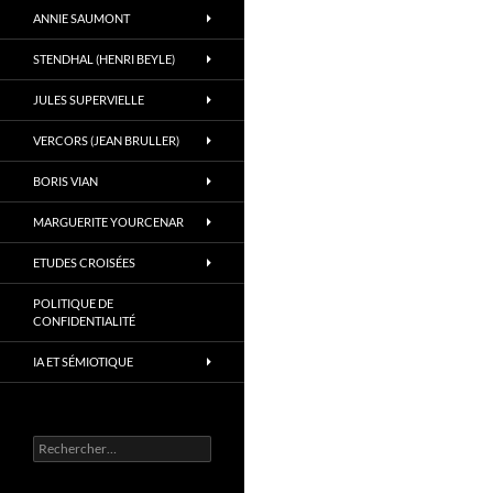
ANNIE SAUMONT
STENDHAL (HENRI BEYLE)
JULES SUPERVIELLE
VERCORS (JEAN BRULLER)
BORIS VIAN
MARGUERITE YOURCENAR
ETUDES CROISÉES
POLITIQUE DE
CONFIDENTIALITÉ
IA ET SÉMIOTIQUE
Rechercher :