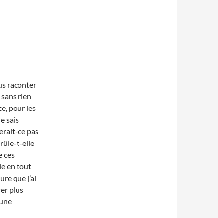
us raconter
 sans rien
e, pour les
e sais
erait-ce pas
rûle-t-elle
e ces
le en tout
ure que j’ai
er plus
’une