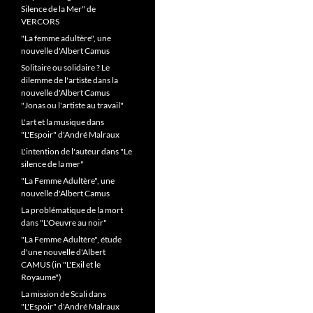
Silence de la Mer" de
VERCORS
"La femme adultère", une
nouvelle d'Albert Camus
Solitaire ou solidaire ? Le
dilemme de l'artiste dans la
nouvelle d'Albert Camus
"Jonas ou l'artiste au travail"
L'art et la musique dans
"L'Espoir" d'André Malraux
L'intention de l'auteur dans "Le
silence de la mer"
"La Femme Adultère", une
nouvelle d'Albert Camus
La problématique de la mort
dans "L'Oeuvre au noir"
"La Femme Adultère", étude
d'une nouvelle d'Albert
CAMUS (in "L'Exil et le
Royaume")
La mission de Scali dans
"L'Espoir" d'André Malraux