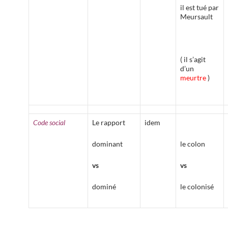
il est tué par
Meursault
( il s’agit
d’un
meurtre
)
Code social
Le rapport
idem
dominant
le colon
vs
vs
dominé
le colonisé