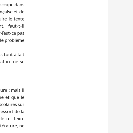
 occupe dans
nçaise et de
uire le texte
, faut-t-il
N’est-ce pas
 le problème
s tout à fait
rature ne se
ure ; mais il
ne et que le
scolaires sur
 ressort de la
de tel texte
ttérature, ne