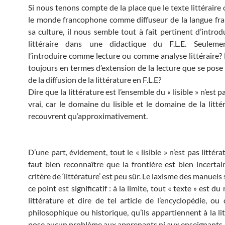
Si nous tenons compte de la place que le texte littéraire
le monde francophone comme diffuseur de la langue fra
sa culture, il nous semble tout à fait pertinent d’introd
littéraire dans une didactique du F.L.E. Seulement
l’introduire comme lecture ou comme analyse littéraire? 
toujours en termes d’extension de la lecture que se pose
de la diffusion de la littérature en F.L.E?
Dire que la littérature est l’ensemble du « lisible » n’est pa
vrai, car le domaine du lisible et le domaine de la litté
recouvrent qu’approximativement.
D’une part, évidement, tout le « lisible » n’est pas littérat
faut bien reconnaître que la frontière est bien incertai
critère de ‘littérature’ est peu sûr. Le laxisme des manuels 
ce point est significatif : à la limite, tout « texte » est du
littérature et dire de tel article de l’encyclopédie, ou 
philosophique ou historique, qu’ils appartiennent à la li
pose aucun problème aux apprenants ni aux enseignants.