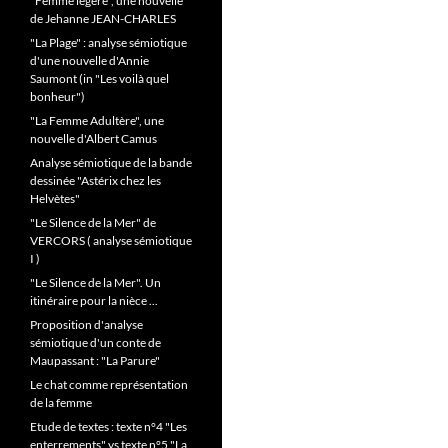
"Femme légère", une nouvelle
de Jehanne JEAN-CHARLES
"La Plage" : analyse sémiotique
d'une nouvelle d'Annie
Saumont (in "Les voilà quel
bonheur")
"La Femme Adultère", une
nouvelle d'Albert Camus
Analyse sémiotique de la bande
dessinée "Astérix chez les
Helvètes"
"Le Silence de la Mer" de
VERCORS ( analyse sémiotique
I )
"Le Silence de la Mer". Un
itinéraire pour la nièce ...
Proposition d'analyse
sémiotique d'un conte de
Maupassant : "La Parure"
Le chat comme représentation
de la femme
Etude de textes : texte n°4 "Les
enterrements" vs texte n°5 "La