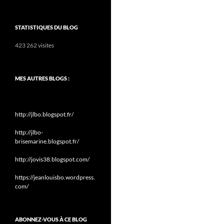
STATISTIQUES DU BLOG
423 262 visites
MES AUTRES BLOGS :
http://jlbo.blogspot.fr/
http://jlbo-
brisemarine.blogspot.fr/
http://jovis38.blogspot.com/
https://jeanlouisbo.wordpress.
com/
ABONNEZ-VOUS À CE BLOG