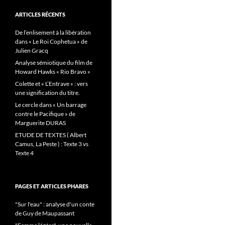
ARTICLES RÉCENTS
De l’enlisement à la libération
dans « Le Roi Cophetua » de
Julien Gracq
Analyse sémiotique du film de
Howard Hawks « Rio Bravo »
Colette et « L’Entrave » : vers
une signification du titre.
Le cercle dans « Un barrage
contre le Pacifique » de
Marguerite DURAS
ETUDE DE TEXTES ( Albert
Camus, La Peste ) : Texte 3 vs
Texte 4
PAGES ET ARTICLES PHARES
"Sur l'eau" : analyse d'un conte
de Guy de Maupassant