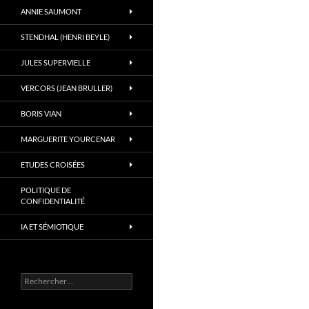
ANNIE SAUMONT
STENDHAL (HENRI BEYLE)
JULES SUPERVIELLE
VERCORS (JEAN BRULLER)
BORIS VIAN
MARGUERITE YOURCENAR
ETUDES CROISÉES
POLITIQUE DE
CONFIDENTIALITÉ
IA ET SÉMIOTIQUE
Rechercher :