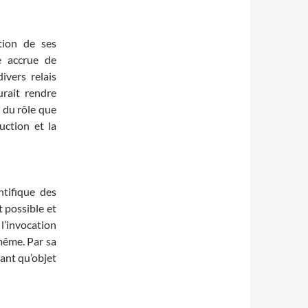
ption de ses
e accrue de
ivers relais
rait rendre
i du rôle que
uction et la
ntifique des
t possible et
 l’invocation
-même. Par sa
tant qu’objet