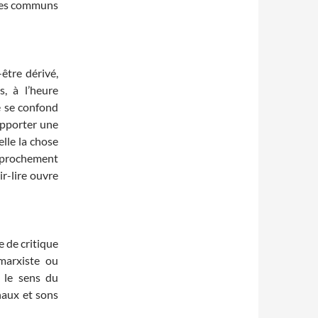
odes communs
-être dérivé,
s, à l’heure
re se confond
rapporter une
lle la chose
pprochement
ir-lire ouvre
 de critique
 marxiste ou
, le sens du
naux et sons