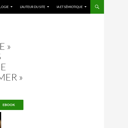
LOGIE
L’AUTEUR DU SITE
IA ET SÉMIOTIQUE
E »
S
DE
MER »
EBOOK