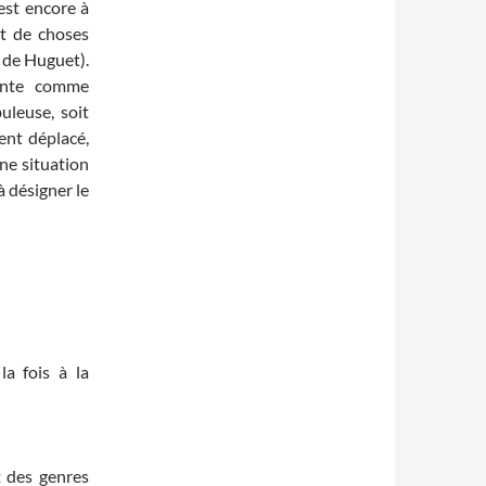
est encore à
it de choses
de Huguet).
onte comme
buleuse, soit
ment déplacé,
une situation
 désigner le
la fois à la
t des genres