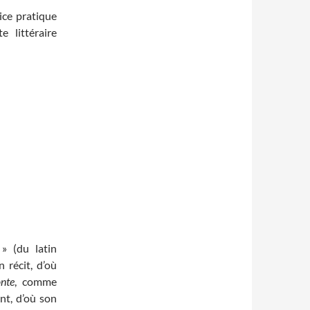
ice pratique
e littéraire
» (du latin
 récit, d’où
nte
, comme
ant, d’où son