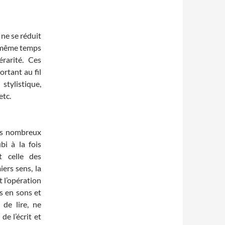
 ne se réduit
en même temps
érarité. Ces
rtant au fil
 stylistique,
etc.
lus nombreux
bi à la fois
t celle des
ers sens, la
t l’opération
ts en sons et
 de lire, ne
de l’écrit et