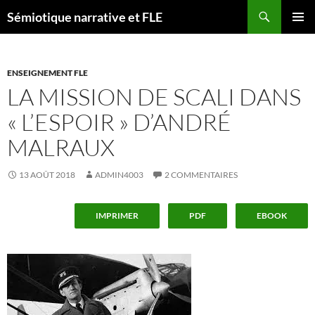
Aller
Recherche
Sémiotique narrative et FLE
au
MENU
contenu
PRINCI
ENSEIGNEMENT FLE
LA MISSION DE SCALI DANS
« L’ESPOIR » D’ANDRÉ
MALRAUX
13 AOÛT 2018
ADMIN4003
2 COMMENTAIRES
IMPRIMER
PDF
EBOOK