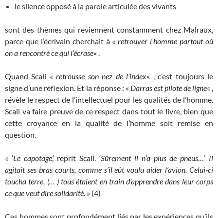
le silence opposé à la parole articulée des vivants
sont des thèmes qui reviennent constamment chez Malraux,
parce que l’écrivain cherchait à «
retrouver l’homme partout où
on a rencontré ce qui l’écrase
« .
Quand Scali «
retrousse son nez de l’index
« , c’est toujours le
signe d’une réflexion. Et la réponse : «
Darras est pilote de ligne
« ,
révèle le respect de l’intellectuel pour les qualités de l’homme.
Scali va faire preuve de ce respect dans tout le livre, bien que
cette croyance en la qualité de l’homme soit remise en
question.
« ‘
Le capotage
,’ reprit Scali. ‘
Sûrement il n’a plus de pneus
…’
Il
agitait ses bras courts, comme s’il eût voulu aider l’avion. Celui-ci
toucha terre, (… ) tous étaient en train d’apprendre dans leur corps
ce que veut dire solidarité
. » (4)
Ces hommes sont profondément liés par les expériences qu’ils