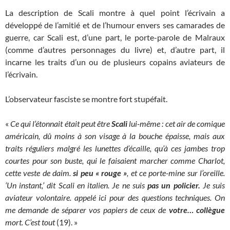
La description de Scali montre à quel point l’écrivain a
développé de l’amitié et de l’humour envers ses camarades de
guerre, car Scali est, d’une part, le porte-parole de Malraux
(comme d’autres personnages du livre) et, d’autre part, il
incarne les traits d’un ou de plusieurs copains aviateurs de
l’écrivain.
L’observateur fasciste se montre fort stupéfait.
«
Ce qui l’étonnait était peut­ être
Scali
lui-même : cet air de comique
américain, dû moins à son visage à la bouche épaisse, mais aux
traits réguliers malgré les lunettes d’écaille, qu’à ces jambes trop
courtes pour son buste, qui le faisaient marcher comme Charlot,
cette veste de daim.
si peu « rouge »
, et ce porte-mine sur l’oreille.
‘Un instant,’ dit Scali en italien. Je ne suis
pas un policier.
Je suis
aviateur volontaire. appelé ici pour des questions techniques. On
me demande de séparer vos papiers de ceux de
votre… collègue
mort. C’est tout
(19). »