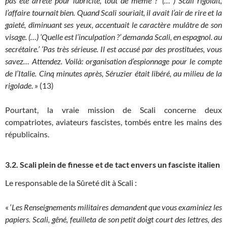
pas été arrêté pour lubricité, tout de même ?’ (… ) Scali rigolait,
l’affaire tournait bien. Quand Scali souriait, il avait l’air de rire et la
gaieté, diminuant ses yeux, accentuait le caractère mulâtre de son
visage. (…) ‘Quelle est l’inculpation ?’ demanda Scali, en espagnol. au
secrétaire.’ ‘Pas très sérieuse. Il est accusé par des prostituées, vous
savez… Attendez. Voilà: organisation d’espionnage pour le compte
de l’Italie. Cinq minutes après, Séruzier était libéré, au milieu de la
rigolade
. » (13)
Pourtant, la vraie mission de Scali concerne deux
compatriotes, aviateurs fascistes, tombés entre les mains des
républicains.
3.2. Scali plein de finesse et de tact envers un fasciste italien
Le responsable de la Sûreté dit à Scali :
« ‘
Les Renseignements militaires demandent que vous examiniez les
papiers. Scali, gêné, feuilleta de son petit doigt court des lettres, des