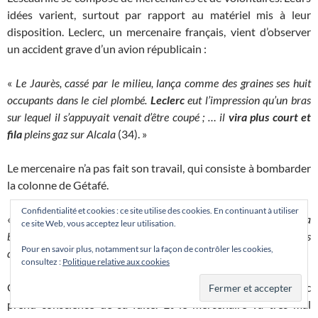
idées varient, surtout par rapport au matériel mis à leur
disposition. Leclerc, un mercenaire français, vient d’observer
un accident grave d’un avion républicain :
«
Le Jaurès, cassé par le milieu, lança comme des graines ses huit
occupants dans le ciel plombé.
Leclerc
eut l’impression qu’un bras
sur lequel il s’appuyait venait d’être coupé ; … il
vira plus court et
fila
pleins gaz sur Alcala
(34). »
Le mercenaire n’a pas fait son travail, qui consiste à bombarder
la colonne de Gétafé.
Confidentialité et cookies : ce site utilise des cookies. En continuant à utiliser
« ‘
Jamais vu ça même pendant la guerre,’ répétait Leclerc ( … ) la
ce site Web, vous acceptez leur utilisation.
bouche tragique et l’oeil de celui qui revient de l’enfer, partit d’un pas
Pour en savoir plus, notamment sur la façon de contrôler les cookies,
de légionnaire pour le poste de commandement
(35). »
consultez :
Politique relative aux cookies
C’est seulement au poste de commandement que Leclerc
prend conscience de sa fuite. Et le mercenaire va très mal