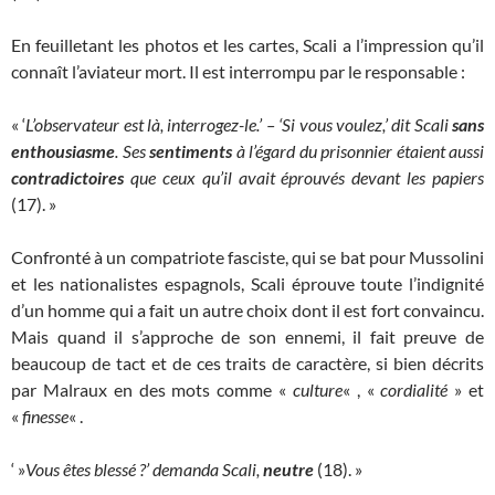
En feuilletant les photos et les cartes, Scali a l’impression qu’il
connaît l’aviateur mort. Il est interrompu par le responsable :
« ‘
L’observateur est là, interrogez-le.’ – ‘Si vous voulez,’ dit Scali
sans
enthousiasme
. Ses
sentiments
à l’égard du prisonnier étaient aussi
contradictoires
que ceux qu’il avait éprouvés devant les papiers
(17). »
Confronté à un compatriote fasciste, qui se bat pour Mussolini
et les nationalistes espagnols, Scali éprouve toute l’indignité
d’un homme qui a fait un autre choix dont il est fort convaincu.
Mais quand il s’approche de son ennemi, il fait preuve de
beaucoup de tact et de ces traits de caractère, si bien décrits
par Malraux en des mots comme «
culture
« , «
cordialité
» et
«
finesse
« .
‘ »
Vous êtes blessé ?’ demanda Scali,
neutre
(18). »