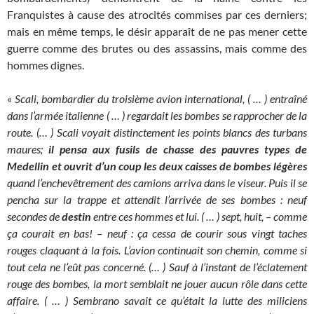
Franquistes à cause des atrocités commises par ces derniers;
mais en même temps, le désir apparaît de ne pas mener cette
guerre comme des brutes ou des assassins, mais comme des
hommes dignes.
«
Scali, bombardier du troisième avion international, ( … ) entraîné
dans l’armée italienne ( … ) regardait les bombes se rapprocher de la
route. (… ) Scali voyait distinctement les points blancs des turbans
maures;
il pensa aux fusils de chasse des pauvres types de
Medellin et ouvrit d’un coup les deux caisses de bombes légères
quand l’enchevêtrement des camions arriva dans le viseur. Puis il se
pencha sur la trappe et attendit l’arrivée de ses bombes : neuf
secondes de
destin
entre ces hommes et lui. ( … ) sept, huit, – comme
ça courait en bas! – neuf : ça cessa de courir sous vingt taches
rouges claquant à la fois. L’avion continuait son chemin, comme si
tout cela ne l’eût pas concerné. (… ) Sauf à l’instant de l’éclatement
rouge des bombes, la mort semblait ne jouer aucun rôle dans cette
affaire. ( … ) Sembrano savait ce qu’était la lutte des miliciens