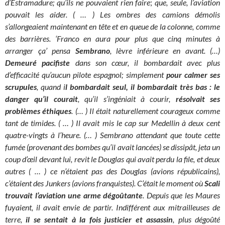
d’Estramadure; qu’ils ne pouvaient rien faire
;
que, seule, l’aviation
pouvait les aider. ( … ) Les ombres des camions démolis
s’allongeaient maintenant en tête et en queue de la colonne, comme
des barrières. ‘Franco en aura pour plus que cinq minutes à
arranger ça’ pensa
Sembrano
, lèvre inférieure en avant. (…)
Demeuré pacifiste
dans son cœur, il bombardait avec plus
d’efficacité qu’aucun pilote espagnol; simplement
pour calmer ses
scrupules
, quand i
l bombardait seul, il bombardait très bas : le
danger qu’il courait
, qu’il s’ingéniait à courir,
résolvait ses
problèmes éthiques
. (… ) Il était naturellement courageux comme
tant de timides. ( … ) Il avait mis le cap sur Medellin à deux cent
quatre-vingts à l’heure. (… ) Sembrano attendant que toute cette
fumée (provenant des bombes qu’il avait lancées) se dissipât, jeta un
coup d’œil devant lui, revit le Douglas qui avait perdu la file, et deux
autres ( … ) ce n’étaient pas des Douglas (avions républicains),
c’étaient des Junkers (avions franquistes). C’était le moment où
Scali
trouvait l’aviation une arme dégoûtante
. Depuis que les Maures
fuyaient, il avait envie de partir. Indifférent aux mitrailleuses de
terre,
il se sentait à la fois justicier et assassin
, plus dégoûté