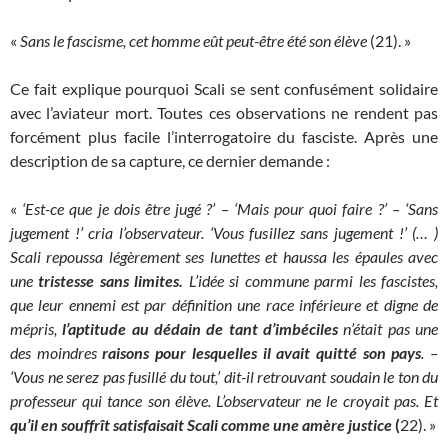
«
Sans le fascisme, cet homme eût peut-être été son élève
(21). »
Ce fait explique pourquoi Scali se sent confusément solidaire
avec l’aviateur mort. Toutes ces observations ne rendent pas
forcément plus facile l’interrogatoire du fasciste. Après une
description de sa capture, ce dernier demande :
«
‘Est-ce que je dois être jugé ?’ – ‘Mais pour quoi faire ?’ – ‘Sans
jugement !’ cria l’observateur. ‘Vous fusillez sans jugement !’ (… )
Scali repoussa légèrement ses lunettes et haussa les épaules avec
une
tristesse sans limites.
L’idée si commune parmi les fascistes,
que leur ennemi est par définition une race inférieure et digne de
mépris,
l’aptitude au dédain de tant d’imbéciles
n’était pas une
des moindres
raisons pour lesquelles
il avait quitté son pays
. –
‘Vous ne serez pas fusillé du tout,’ dit-il retrouvant soudain le ton du
professeur qui tance son élève. L’observateur ne le croyait pas. Et
qu’il en souffrît satisfaisait Scali comme une amère justice
(
22). »