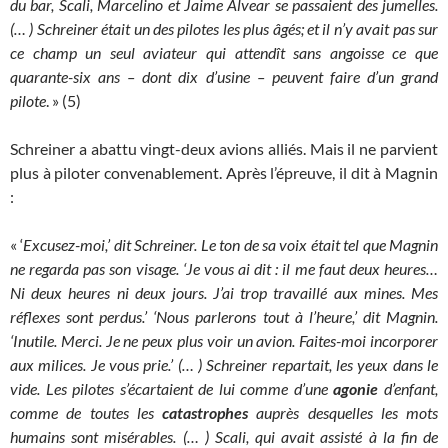
du bar, Scali, Marcelino et Jaime Alvear se passaient des jumelles.
(… ) Schreiner était un des pilotes les plus âgés; et il n’y avait pas sur
ce champ un seul aviateur qui attendît sans angoisse ce que
quarante-six ans – dont dix d’usine – peuvent faire d’un grand
pilote
. » (5)
Schreiner a abattu vingt-deux avions alliés. Mais il ne parvient
plus à piloter convenablement. Après l’épreuve, il dit à Magnin
:
« ‘
Excusez-moi,’ dit Schreiner. Le ton de sa voix était tel que Magnin
ne regarda pas son visage. ‘Je vous ai dit : il me faut deux heures…
Ni deux heures ni deux jours. J’ai trop travaillé aux mines. Mes
réflexes sont perdus.’ ‘Nous parlerons tout à l’heure,’ dit Magnin.
‘Inutile. Merci. Je ne peux plus voir un avion. Faites-moi incorporer
aux milices. Je vous prie.’ (… ) Schreiner repartait, les yeux dans le
vide. Les pilotes s’écartaient de lui comme d’une
agonie
d’enfant,
comme de toutes les
catastrophes
auprès desquelles les mots
humains sont misérables. (… ) Scali, qui avait assisté à la fin de