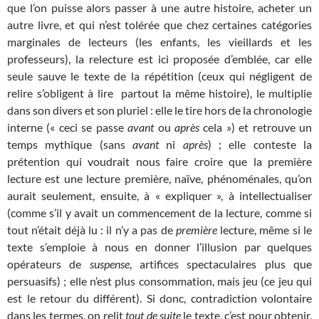
que l’on puisse alors passer à une autre histoire, acheter un
autre livre, et qui n’est tolérée que chez certaines catégories
marginales de lecteurs (les enfants, les vieillards et les
professeurs), la relecture est ici proposée d’emblée, car elle
seule sauve le texte de la répétition (ceux qui négligent de
relire s’obligent à lire partout la même histoire), le multiplie
dans son divers et son pluriel : elle le tire hors de la chronologie
interne (« ceci se passe
avant
ou
après
cela ») et retrouve un
temps mythique (sans
avant
ni
après
) ; elle conteste la
prétention qui voudrait nous faire croire que la première
lecture est une lecture première, naïve, phénoménales, qu’on
aurait seulement, ensuite, à « expliquer », à intellectualiser
(comme s’il y avait un commencement de la lecture, comme si
tout n’était déjà lu : il n’y a pas de
première
lecture, même si le
texte s’emploie à nous en donner l’illusion par quelques
opérateurs de
suspense
, artifices spectaculaires plus que
persuasifs) ; elle n’est plus consommation, mais jeu (ce jeu qui
est le retour du différent). Si donc, contradiction volontaire
dans les termes, on relit
tout de suite
le texte, c’est pour obtenir,