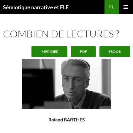
Aller
Recherche
Sémiotique narrative et FLE
au
MENU
contenu
PRINCI
COMBIEN DE LECTURES ?
IMPRIMER
PDF
EBOOK
Roland BARTHES