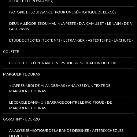
« L’EXIL ET LE ROYAUME »)
ISOTOPIE ET JOUISSANCE : POUR UNE SÉMIOTIQUE DE L’EXCÈS
DEUX ALLÉGORIES DU MAL : « LA PESTE » D’A. CAMUS ET « LE NAIN » DE P.
LAGERKVIST
ETUDE DE TEXTES : TEXTE N°1 « L’ETRANGER » VS TEXTE N°2 « LA CHUTE »
COLETTE
COLETTE ET « L’ENTRAVE » : VERS UNE SIGNIFICATION DU TITRE
MARGUERITE DURAS
« L’APRÈS-MIDI DE M. ANDESMAS » ANALYSE D’UN TEXTE DE
MARGUERITE DURAS
LE CERCLE DANS « UN BARRAGE CONTRE LE PACIFIQUE » DE
MARGUERITE DURAS
GOSCINNY / UDERZO
ANALYSE SÉMIOTIQUE DE LA BANDE DESSINÉE « ASTÉRIX CHEZ LES
HELVÈTES »