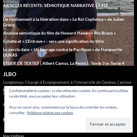
ARTICLES RÉCENTS: SÉMIOTIQUE NARRATIVE ET FLE
De l’enlisement à la libération dans « Le Roi Cophetua » de Julien
Gracq
Analyse sémiotique du film de Howard Hawks « Rio Bravo »
Colette et « L’Entrave » : vers une signification du titre.
Le cercle dans « Un barrage contre le Pacifique » de Marguerite
DURAS
ETUDE DE TEXTES ( Albert Camus, La Peste ) : Texte 3 vs Texte 4
JLBO
Longtemps Chargé d'Enseignement à l'Université de Genève, j'anime
un site consacré à l'enseignement de la littérature française moderne
SUIVEZ-NOUS
Confidentialité et cookies : ce site utilise des cookies. En continuant à utiliser
en FLE : www.beylardozeroff.org
ce site Web, vous acceptez leur utilisation.
Afficher le Profil Complet →
Pour en savoir plus, notamment sur la façon de contrôler les cookies,
consultez :
Politique relative aux cookies
MÉTA
Inscription