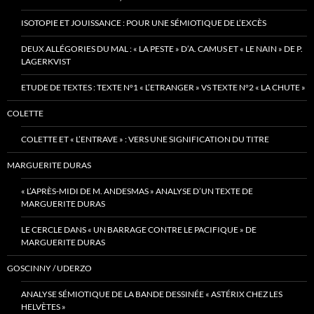
ISOTOPIE ET JOUISSANCE : POUR UNE SÉMIOTIQUE DE L’EXCÈS
DEUX ALLÉGORIES DU MAL : « LA PESTE » D’A. CAMUS ET « LE NAIN » DE P.
LAGERKVIST
ETUDE DE TEXTES : TEXTE N°1 « L’ETRANGER » VS TEXTE N°2 « LA CHUTE »
COLETTE
COLETTE ET « L’ENTRAVE » : VERS UNE SIGNIFICATION DU TITRE
MARGUERITE DURAS
« L’APRÈS-MIDI DE M. ANDESMAS » ANALYSE D’UN TEXTE DE
MARGUERITE DURAS
LE CERCLE DANS « UN BARRAGE CONTRE LE PACIFIQUE » DE
MARGUERITE DURAS
GOSCINNY / UDERZO
ANALYSE SÉMIOTIQUE DE LA BANDE DESSINÉE « ASTÉRIX CHEZ LES
HELVÈTES »