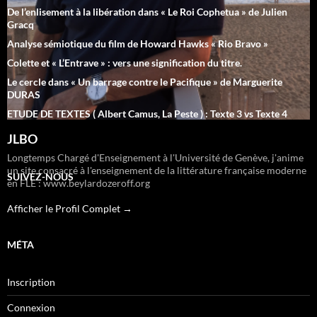
De l’enlisement à la libération dans « Le Roi Cophetua » de Julien
Gracq
Analyse sémiotique du film de Howard Hawks « Rio Bravo »
Colette et « L’Entrave » : vers une signification du titre.
Le cercle dans « Un barrage contre le Pacifique » de Marguerite
DURAS
ETUDE DE TEXTES ( Albert Camus, La Peste ) : Texte 3 vs Texte 4
JLBO
Longtemps Chargé d'Enseignement à l'Université de Genève, j'anime
un site consacré à l'enseignement de la littérature française moderne
SUIVEZ-NOUS
en FLE : www.beylardozeroff.org
Afficher le Profil Complet →
MÉTA
Inscription
Connexion