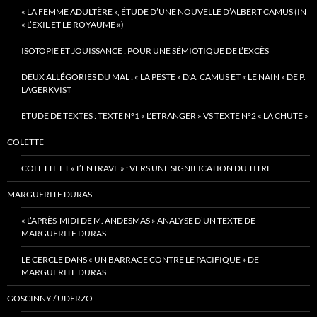
« LA FEMME ADULTÈRE », ÉTUDE D’UNE NOUVELLE D’ALBERT CAMUS (IN
« L’EXIL ET LE ROYAUME »)
ISOTOPIE ET JOUISSANCE : POUR UNE SÉMIOTIQUE DE L’EXCÈS
DEUX ALLÉGORIES DU MAL : « LA PESTE » D’A. CAMUS ET « LE NAIN » DE P.
LAGERKVIST
ETUDE DE TEXTES : TEXTE N°1 « L’ETRANGER » VS TEXTE N°2 « LA CHUTE »
COLETTE
COLETTE ET « L’ENTRAVE » : VERS UNE SIGNIFICATION DU TITRE
MARGUERITE DURAS
« L’APRÈS-MIDI DE M. ANDESMAS » ANALYSE D’UN TEXTE DE
MARGUERITE DURAS
LE CERCLE DANS « UN BARRAGE CONTRE LE PACIFIQUE » DE
MARGUERITE DURAS
GOSCINNY / UDERZO