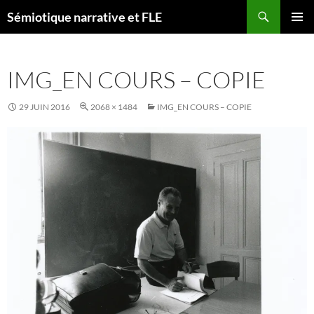
Aller
Recherche
Sémiotique narrative et FLE
au
MENU
contenu
PRINCI
IMG_EN COURS – COPIE
29 JUIN 2016
2068 × 1484
IMG_EN COURS – COPIE