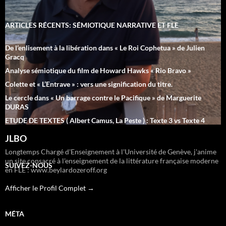
ARTICLES RÉCENTS: SÉMIOTIQUE NARRATIVE ET FLE
De l’enlisement à la libération dans « Le Roi Cophetua » de Julien
Gracq
Analyse sémiotique du film de Howard Hawks « Rio Bravo »
Colette et « L’Entrave » : vers une signification du titre.
Le cercle dans « Un barrage contre le Pacifique » de Marguerite
DURAS
ETUDE DE TEXTES ( Albert Camus, La Peste ) : Texte 3 vs Texte 4
JLBO
Longtemps Chargé d'Enseignement à l'Université de Genève, j'anime
un site consacré à l'enseignement de la littérature française moderne
SUIVEZ-NOUS
en FLE : www.beylardozeroff.org
Afficher le Profil Complet →
MÉTA