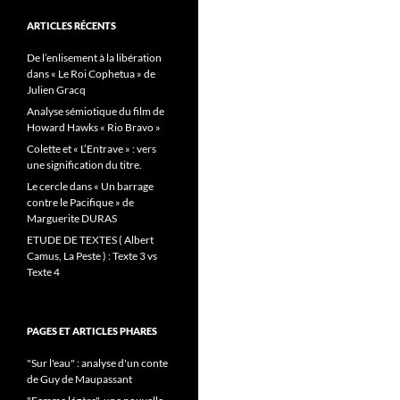
ARTICLES RÉCENTS
De l’enlisement à la libération
dans « Le Roi Cophetua » de
Julien Gracq
Analyse sémiotique du film de
Howard Hawks « Rio Bravo »
Colette et « L’Entrave » : vers
une signification du titre.
Le cercle dans « Un barrage
contre le Pacifique » de
Marguerite DURAS
ETUDE DE TEXTES ( Albert
Camus, La Peste ) : Texte 3 vs
Texte 4
PAGES ET ARTICLES PHARES
"Sur l'eau" : analyse d'un conte
de Guy de Maupassant