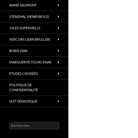
ANNIE SAUMONT
STENDHAL (HENRI BEYLE)
JULES SUPERVIELLE
VERCORS (JEAN BRULLER)
BORIS VIAN
MARGUERITE YOURCENAR
ETUDES CROISÉES
POLITIQUE DE
CONFIDENTIALITÉ
IA ET SÉMIOTIQUE
Rechercher :