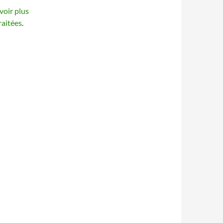
voir plus
raitées
.