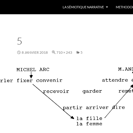
LA SÉMIOTIQUE NARRATIVE
METHODO
5
8 JANVIER 2018
710 × 243
5