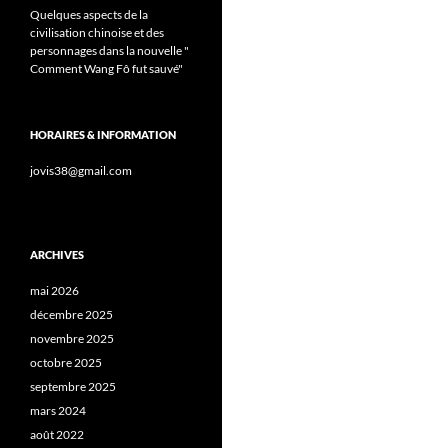
Quelques aspects de la
civilisation chinoise et des
personnages dans la nouvelle "
Comment Wang Fô fut sauvé"
HORAIRES & INFORMATION
jovis38@gmail.com
ARCHIVES
mai 2026
décembre 2025
novembre 2025
octobre 2025
septembre 2025
mars 2024
août 2022