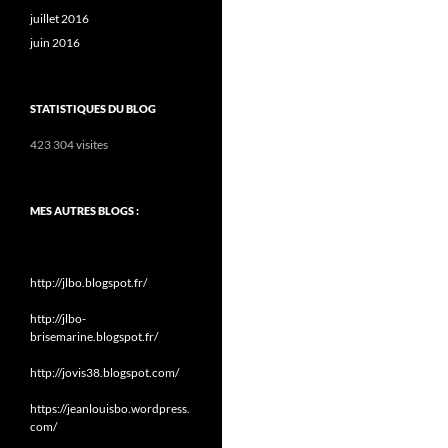
juillet 2016
juin 2016
STATISTIQUES DU BLOG
423 304 visites
MES AUTRES BLOGS :
http://jlbo.blogspot.fr/
http://jlbo-
brisemarine.blogspot.fr/
http://jovis38.blogspot.com/
https://jeanlouisbo.wordpress.
com/