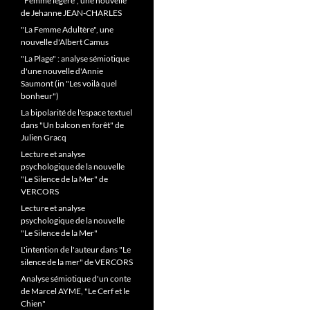
"Femme légère", une nouvelle
de Jehanne JEAN-CHARLES
"La Femme Adultère", une
nouvelle d'Albert Camus
"La Plage" : analyse sémiotique
d'une nouvelle d'Annie
Saumont (in "Les voilà quel
bonheur")
La bipolarité de l'espace textuel
dans "Un balcon en forêt" de
Julien Gracq
Lecture et analyse
psychologique de la nouvelle
"Le Silence de la Mer" de
VERCORS
Lecture et analyse
psychologique de la nouvelle
"Le Silence de la Mer"
L'intention de l'auteur dans "Le
silence de la mer" de VERCORS
Analyse sémiotique d'un conte
de Marcel AYME, "Le Cerf et le
Chien"