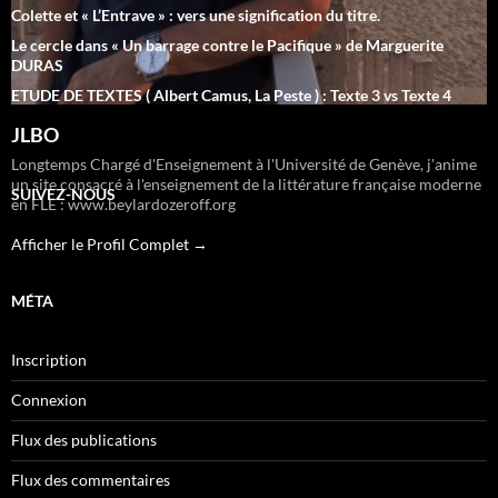
Colette et « L’Entrave » : vers une signification du titre.
Le cercle dans « Un barrage contre le Pacifique » de Marguerite
DURAS
ETUDE DE TEXTES ( Albert Camus, La Peste ) : Texte 3 vs Texte 4
JLBO
Longtemps Chargé d'Enseignement à l'Université de Genève, j'anime
un site consacré à l'enseignement de la littérature française moderne
SUIVEZ-NOUS
en FLE : www.beylardozeroff.org
Afficher le Profil Complet →
MÉTA
Inscription
Connexion
Flux des publications
Flux des commentaires