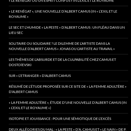
« LE RENÉGAT OU UN ESPRIT CONFUS » IN L’EXIL ET LE ROYAUME
« LE RENÉGAT », UNE NOUVELLE D’ALBERT CAMUS (IN « L’EXIL ET LE
ROYAUME »
LE SEC ET L’HUMIDE « LA PESTE » D’ALBERT CAMUS : UN FLÉAU DANS UN
LIEU SEC
SOLITAIRE OU SOLIDAIRE ? LE DILEMME DE L’ARTISTE DANS LA
NOUVELLE D’ALBERT CAMUS « JONAS OU L’ARTISTE AU TRAVAIL »
LES THÈMES DE L’ABSURDE ET DE LA CULPABILITÉ CHEZ CAMUS ET
DOSTOÏEVSKI
SUR « L’ETRANGER » D’ALBERT CAMUS
RÉSUMÉ DE L’ÉTUDE PROPOSÉE SUR CE SITE DE « LA FEMME ADULTÈRE »
D’ALBERT CAMUS
« LA FEMME ADULTÈRE », ÉTUDE D’UNE NOUVELLE D’ALBERT CAMUS (IN
« L’EXIL ET LE ROYAUME »)
ISOTOPIE ET JOUISSANCE : POUR UNE SÉMIOTIQUE DE L’EXCÈS
DEUX ALLÉGORIES DU MAL : « LA PESTE » D’A. CAMUS ET « LE NAIN » DE P.