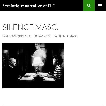
Aller
Recherche
Sémiotique narrative et FLE
au
MENU
contenu
PRINCI
SILENCE MASC.
4 NOVEMBRE 2017
261 × 193
SILENCE MASC.